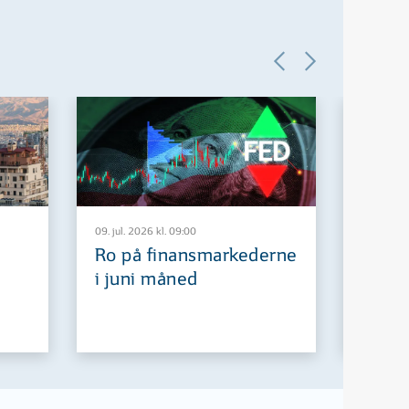
09. jul. 2026 kl. 09:00
29. jun. 2
Ro på finansmarkederne
Europ
i juni måned
fremt