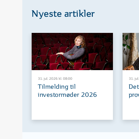
Nyeste artikler
31. jul. 2026 kl. 08:00
31. jul
Tilmelding til
Det
investormøder 2026
pro