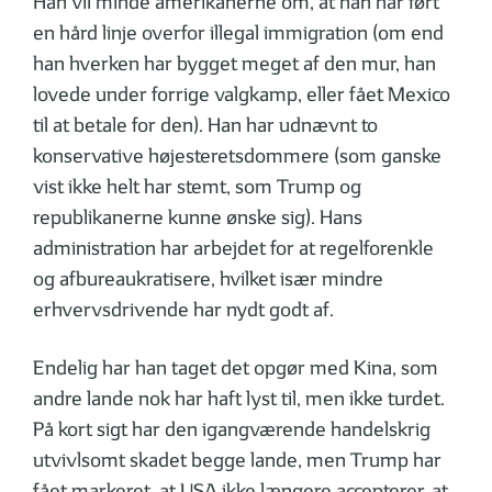
Han vil minde amerikanerne om, at han har ført
en hård linje overfor illegal immigration (om end
han hverken har bygget meget af den mur, han
lovede under forrige valgkamp, eller fået Mexico
til at betale for den). Han har udnævnt to
konservative højesteretsdommere (som ganske
vist ikke helt har stemt, som Trump og
republikanerne kunne ønske sig). Hans
administration har arbejdet for at regelforenkle
og afbureaukratisere, hvilket især mindre
erhvervsdrivende har nydt godt af.
Endelig har han taget det opgør med Kina, som
andre lande nok har haft lyst til, men ikke turdet.
På kort sigt har den igangværende handelskrig
utvivlsomt skadet begge lande, men Trump har
fået markeret, at USA ikke længere accepterer, at