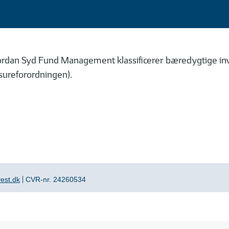
an Syd Fund Management klassificerer bæredygtige inves
ureforordningen).
est.dk
CVR-nr. 24260534