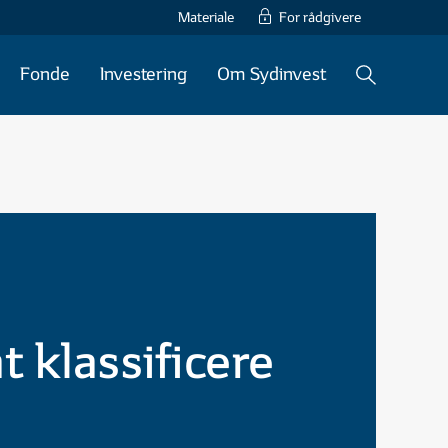
Materiale
For rådgivere
Søg
KATEGORIER (7)
Fonde
Investering
Om Sydinvest
 klassificere