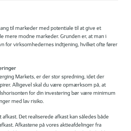
ng til markeder med potentiale til at give et
å de mere modne markeder. Grunden er, at man i
n for virksomhedernes indtjening, hvilket ofte fører
eringer
erging Markets, er der stor spredning, idet der
apirer. Alligevel skal du være opmærksom på, at
idshorisonten for din investering bør være minimum
nger med lav risiko.
et afkast. Det realiserede afkast kan således både
afkast. Afkastene på vores aktieafdelinger fra