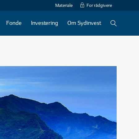
Materiale
For rådgivere
Søg
KATEGORIER (7)
Fonde
Investering
Om Sydinvest