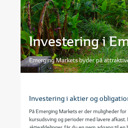
Investering i E
Emerging Markets byder på attraktiv
Investering i aktier og obligat
På Emerging Markets er der muligheder for høj
kursudsving og perioder med lavere afkast. 
aktieafdelinger, får du en nem adgang til en