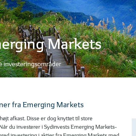
merging Markets
e investeringsområder
ioner fra Emerging Markets
t afkast. Disse er dog knyttet til store
Når du investerer i Sydinvests Emerging Markets-
 bred investering i aktier fra Emerging Markets med