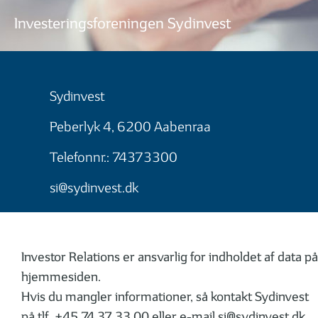
Investeringsforeningen Sydinvest
Sydinvest
Peberlyk 4, 6200 Aabenraa
Telefonnr.: 74373300
si@sydinvest.dk
Investor Relations er ansvarlig for indholdet af data på
hjemmesiden.
Hvis du mangler informationer, så kontakt Sydinvest
på tlf. +45 74 37 33 00 eller e-mail
si@sydinvest.dk
.