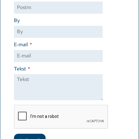
By
*
E-mail
*
Tekst