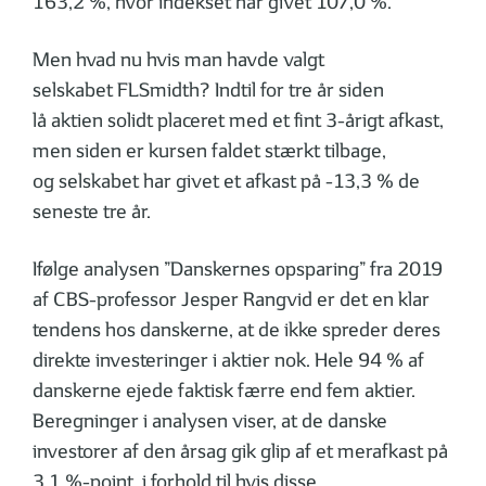
163,2 %, hvor indekset har givet 107,0 %.
Men hvad nu hvis man havde valgt
selskabet FLSmidth? Indtil for tre år siden
lå aktien solidt placeret med et fint 3-årigt afkast,
men siden er kursen faldet stærkt tilbage,
og selskabet har givet et afkast på -13,3 % de
seneste tre år.
Ifølge analysen ”Danskernes opsparing” fra 2019
af CBS-professor Jesper Rangvid er det en klar
tendens hos danskerne, at de ikke spreder deres
direkte investeringer i aktier nok. Hele 94 % af
danskerne ejede faktisk færre end fem aktier.
Beregninger i analysen viser, at de danske
investorer af den årsag gik glip af et merafkast på
3,1 %-point, i forhold til hvis disse