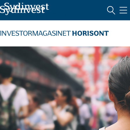
MARKEDSFØRINGSMATERIALE
HORISONT
INVESTORMAGASINET