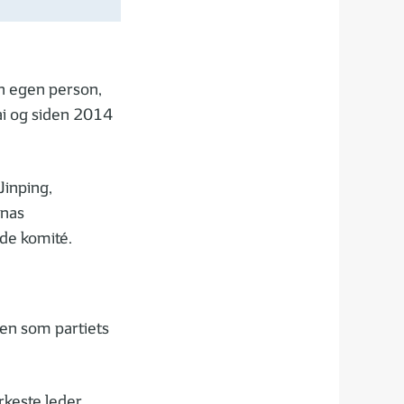
in egen person,
ai og siden 2014
Jinping,
inas
de komité.
sen som partiets
rkeste leder