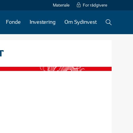
Materiale
For rådgivere
Fonde
Investering
Om Sydinvest
T