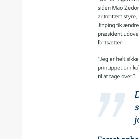
siden Mao Zedong
autoritært styre,
Jinping fik ændre
præsident udover 
fortsætter:
“Jeg er helt sikk
princippet om koll
til at tage over.”
D
s
j