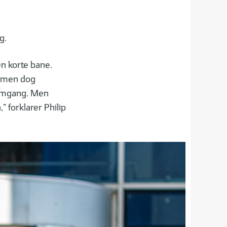
g.
en korte bane.
, men dog
remgang. Men
 forklarer Philip