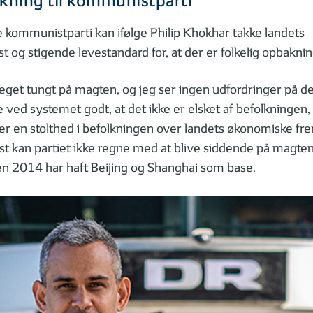
kning til kommunistparti
 kommunistparti kan ifølge Philip Khokhar takke landets
og stigende levestandard for, at der er folkelig opbaknin
meget tungt på magten, og jeg ser ingen udfordringer på d
 ved systemet godt, at det ikke er elsket af befolkningen
 er en stolthed i befolkningen over landets økonomiske f
t kan partiet ikke regne med at blive siddende på magten,”
en 2014 har haft Beijing og Shanghai som base.