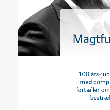
Magtful
100 års-jub
med pomp o
fortæller om
bestræb