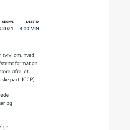
UDGAVE
LÆSETID
 2021
3.00 MIN
 tvivl om, hvad
 afstemt formation
ore cifre, ét-
ske parti (CCP).
åede
ter og
ølge