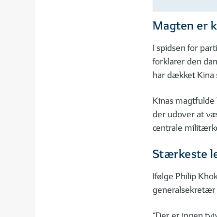
Magten er 
I spidsen for par
forklarer den dan
har dækket Kina
Kinas magtfulde 
der udover at væ
centrale militær
Stærkeste l
Ifølge Philip Kho
generalsekretær 
“Der er ingen tvi