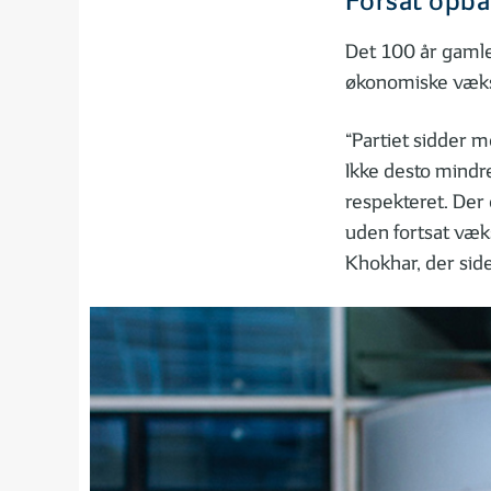
Forsat opba
Det 100 år gamle
økonomiske vækst 
“Partiet sidder 
Ikke desto mindre
respekteret. Der
uden fortsat væks
Khokhar, der sid