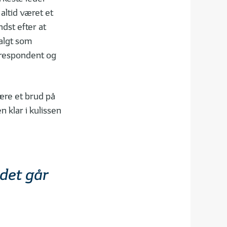
altid været et
dst efter at
valgt som
orrespondent og
være et brud på
n klar i kulissen
det går