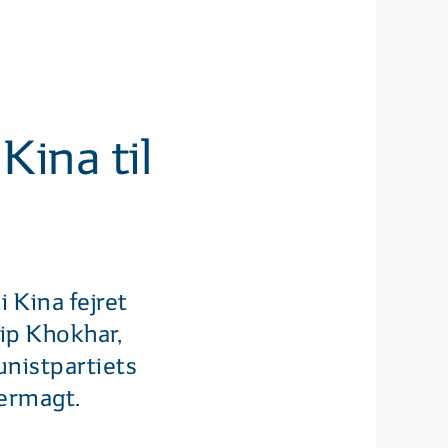
Kina til
 Kina fejret
ip Khokhar,
unistpartiets
permagt.