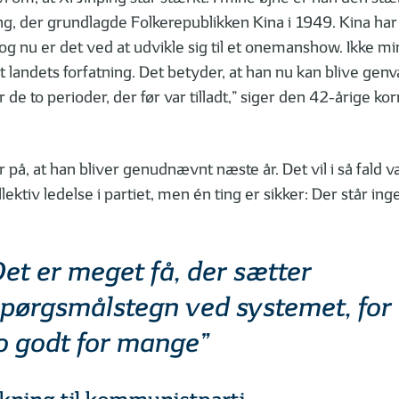
, der grundlagde Folkerepublikken Kina i 1949. Kina har 
 og nu er det ved at udvikle sig til et onemanshow. Ikke min
t landets forfatning. Det betyder, at han nu kan blive gen
de to perioder, der før var tilladt,” siger den 42-årige k
er på, at han bliver genudnævnt næste år. Det vil i så fald 
ektiv ledelse i partiet, men én ting er sikker: Der står inge
et er meget få, der sætter
pørgsmålstegn ved systemet, for 
o godt for mange”