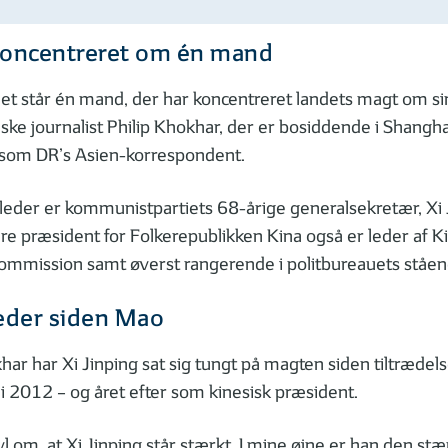
koncentreret om én mand
tiet står én mand, der har koncentreret landets magt om s
ske journalist Philip Khokhar, der er bosiddende i Shangh
 som DR’s Asien-korrespondent.
leder er kommunistpartiets 68-årige generalsekretær, Xi 
re præsident for Folkerepublikken Kina også er leder af K
kommission samt øverst rangerende i politbureauets ståen
eder siden Mao
khar har Xi Jinping sat sig tungt på magten siden tiltrædel
i 2012 – og året efter som kinesisk præsident.
vl om, at Xi Jinping står stærkt. I mine øjne er han den stæ