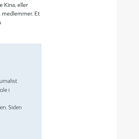
e Kina, eller
io. medlemmer. Et
s
urnalist
le i
en. Siden