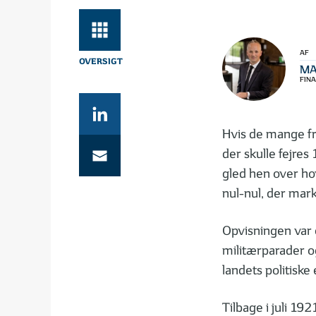
AF
MA
FIN
Hvis de mange fr
der skulle fejres 
gled hen over hov
nul-nul, der mar
Opvisningen var 
militærparader o
landets politiske 
Tilbage i juli 19