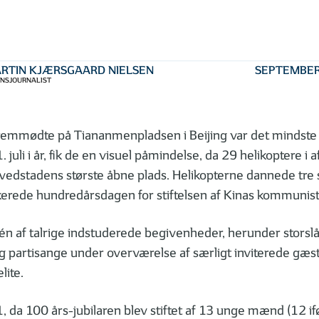
RTIN KJÆRSGAARD NIELSEN
SEPTEMBER
ANSJOURNALIST
emmødte på Tiananmenpladsen i Beijing var det mindste i
1. juli i år, fik de en visuel påmindelse, da 29 helikoptere i
edstadens største åbne plads. Helikopterne dannede tre st
kerede hundredårsdagen for stiftelsen af Kinas kommunisti
én af talrige indstuderede begivenheder, herunder storsl
g partisange under overværelse af særligt inviterede gæs
elite.
21, da 100 års-jubilaren blev stiftet af 13 unge mænd (12 if