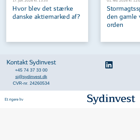
17. jun. 2026 kl. 13:35
01. feb. 2026 kl. 12:
Hvor blev det stærke
Stormagtssp
danske aktiemarked af?
den gamle 
orden
Kontakt Sydinvest
+45 74 37 33 00
si@sydinvest.dk
CVR-nr. 24260534
Et rigere liv