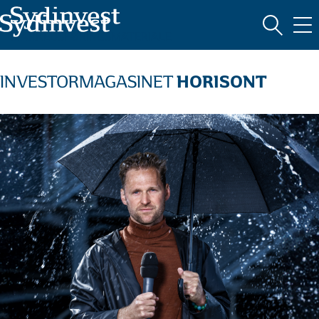
MARKEDSFØRINGSMATERIALE
HORISONT
INVESTORMAGASINET