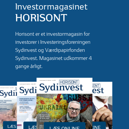
Investormagasinet
HORISONT
Horisont er et investormagasin for
investorer i Investeringsforeningen
Sydinvest og Værdipapirfonden
Sydinvest. Magasinet udkommer 4
gange årligt.
LÆS ONLINE
LÆS ONLINE
LÆS ONLINE
LÆS ONLINE