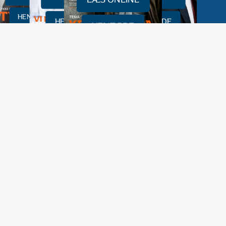
HENT PDF
HENT PDF
HENT PDF
HENT PDF
0
1
2
3
Tilmeld
Horisont
Mailservice