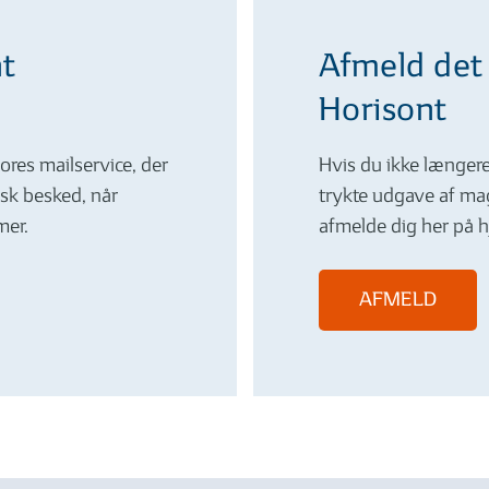
nt
Afmeld det
Horisont
ores mailservice, der
Hvis du ikke længer
isk besked, når
trykte udgave af ma
er.
afmelde dig her på 
AFMELD