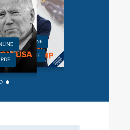
LÆS ONLINE
NLINE
HENT PDF
 PDF
2
3