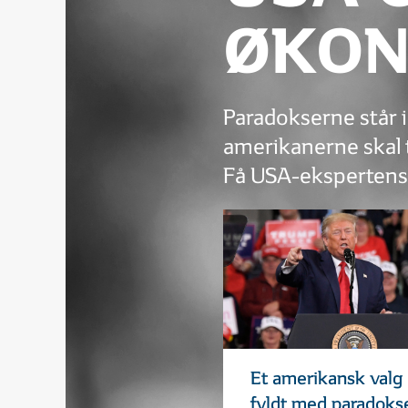
ØKON
Paradokserne står i
amerikanerne skal t
Få USA-ekspertens 
Et amerikansk valg
fyldt med paradoks