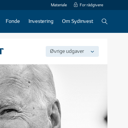
Materiale
For rådgivere
Fonde
Investering
Om Sydinvest
T
Øvrige udgaver