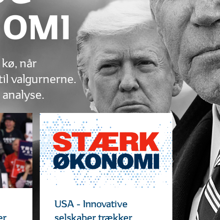
OMI
 kø, når
il valgurnerne.
analyse.
USA - Innovative
er
selskaber trækker