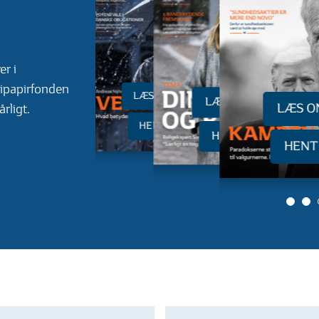
er i
ipapirfonden
LÆS ONLINE
LÆS ONLINE
LÆS O
rligt.
HENT PDF
HENT PDF
HENT
0
1