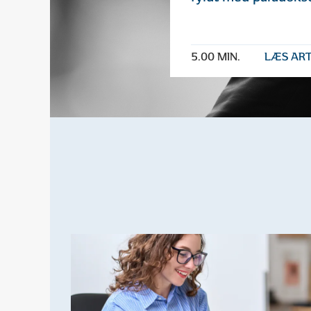
5.00 MIN.
LÆS ART