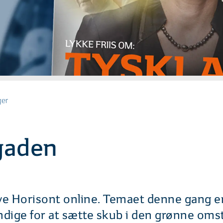
ger
gaden
ye Horisont online. Temaet denne gang er
ndige for at sætte skub i den grønne omsti