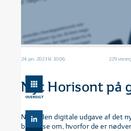
24. jan. 2023 kl. 10:06
229 visnin
Nyt Horisont på 
OVERSIGT
Nu er den digitale udgave af det n
bl.a. læse om, hvorfor de er nødve