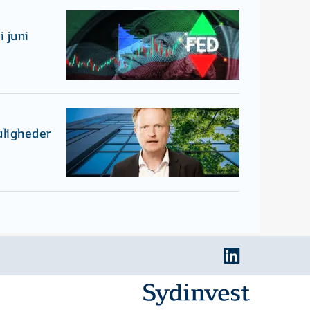
 juni
uligheder