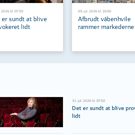
. 2026 kl. 07:50
09. jul. 2026 kl. 10:00
 er sundt at blive
Afbrudt våbenhvile
vokeret lidt
rammer markederne
31. jul. 2026 kl. 07:50
Det er sundt at blive pr
lidt