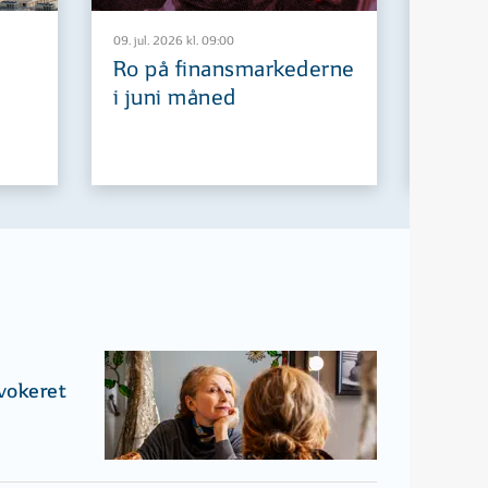
09. jul. 2026 kl. 09:00
29. jun. 2
Ro på finansmarkederne
Europ
i juni måned
fremt
ovokeret