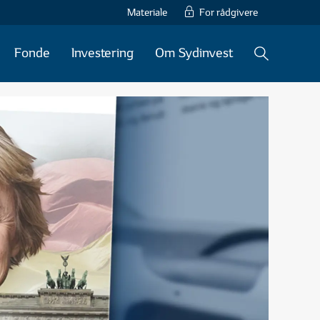
Materiale
For rådgivere
Fonde
Investering
Om Sydinvest