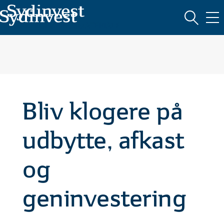
ABC
Søg
KATEGORIER (7)
MARKEDSFØRINGSMATERIALE
Bliv klogere på
udbytte, afkast
og
geninvestering