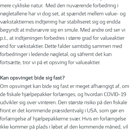
mere cykliske natur. Med den nuværende forbedring i
nøgletallene har vi dog set, at spændet mellem value- og
vækstaktiernes indtjening har stabiliseret sig og endda
begyndt at indsnævre sig en smule. Med andre ord ser vi
p.t., at indtjeningen forbedres i større grad for valueaktier
end for vækstaktier. Dette falder samtidig sammen med
forbedringer i ledende nøgletal, og såfremt det kan
fortsætte, tror vi på et opsving for valueaktier.
Kan opsvinget bide sig fast?
Om opsvinget kan bide sig fast er meget afhængigt af, om
de fiskale hjælpepakker forlænges, og hvordan COVID-19
udvikler sig over vinteren. Den største risiko på den fiskale
front er det kommende præsidentvalg i USA, som gør en
forlængelse af hjælpepakkerne svær. Hvis en forlængelse
ikke kommer på plads i løbet af den kommende måned, vil