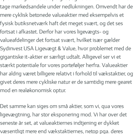
tage markedsandele under nedlukningen. Omvendt har de
mere cyklisk betonede valueaktier med eksempelvis et
fysisk butiksnetværk haft det meget svært, og det ses
fortsat i afkastet. Derfor har vores ligevægts- og
valueafdelinger det fortsat svært, hvilket især gælder
Sydinvest USA Ligevægt & Value, hvor problemet med de
gigantiske it-aktier er særligt udtalt. Alligevel ser vi et
stærkt potentiale for vores porteføljer herfra. Valueaktier
har aldrig været billigere relativt i forhold til vækstaktier, og
givet deres mere cykliske natur er de samtidig mere gearet
mod en realøkonomisk optur.
Det samme kan siges om små aktier, som vi, qua vores
ligevægtning, har stor eksponering mod. Vi har over det
seneste år set, at valueaktiernes indtjening er dykket
væsentligt mere end vækstaktiernes, netop pga. deres