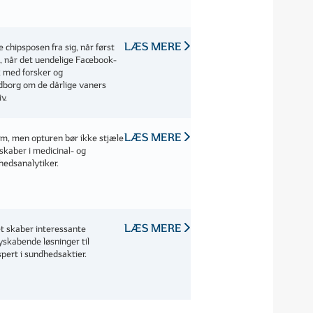
LÆS MERE
 chipsposen fra sig, når først
n, når det uendelige Facebook-
k med forsker og
ndborg om de dårlige vaners
iv.
LÆS MERE
rm, men opturen bør ikke stjæle
skaber i medicinal- og
edsanalytiker.
LÆS MERE
t skaber interessante
skabende løsninger til
pert i sundhedsaktier.