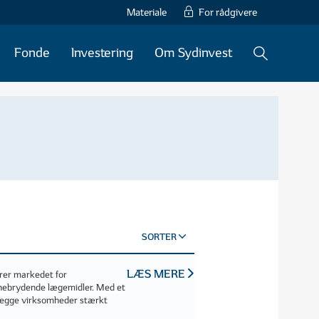
Materiale
For rådgivere
Fonde
Investering
Om Sydinvest
SORTER
LÆS MERE
erer markedet for
nebrydende lægemidler. Med et
begge virksomheder stærkt