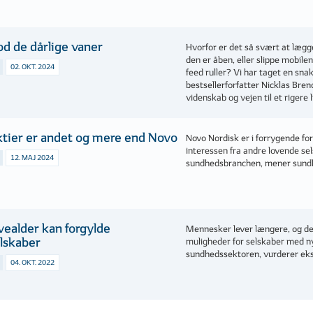
d de dårlige vaner
Hvorfor er det så svært at lægge
den er åben, eller slippe mobile
02. OKT. 2024
feed ruller? Vi har taget en sna
bestsellerforfatter Nicklas Bre
videnskab og vejen til et rigere l
tier er andet og mere end Novo
Novo Nordisk er i forrygende fo
interessen fra andre lovende sel
12. MAJ 2024
sundhedsbranchen, mener sundh
vealder kan forgylde
Mennesker lever længere, og de
lskaber
muligheder for selskaber med ny
sundhedssektoren, vurderer eks
04. OKT. 2022