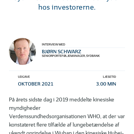
hos investorerne.
INTERVIEW MED
BJØRN SCHWARZ
SENIORPORTEFØLJEMANAGER, SYDBANK
UDGAVE
LÆSETID
OKTOBER 2021
3.00 MIN
På årets sidste dag i 2019 meddelte kinesiske
myndigheder
Verdenssundhedsorganisationen WHO, at der var
konstateret flere tilfælde af lungebetændelse af
ukendt oprindelse i Wuhan i den kinesiske Hubei-