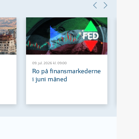
09. jul. 2026 kl. 09:00
29. jun. 2
Ro på finansmarkederne
Europ
i juni måned
fremt