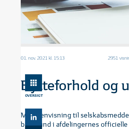
01. nov. 2021 kl. 15:13
2951 visni
Bytteforhold og u
OVERSIGT
Med henvisning til selskabsmedd
baggrund i afdelingernes officielle