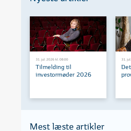
31. jul. 2026 kl. 08:00
31. jul
Tilmelding til
Det
investormøder 2026
pro
Mest læste artikler