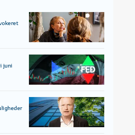
ovokeret
 juni
uligheder