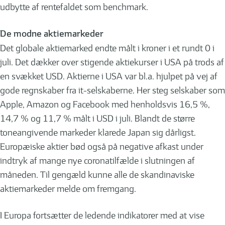
udbytte af rentefaldet som benchmark.
De modne aktiemarkeder
Det globale aktiemarked endte målt i kroner i et rundt 0 i
juli. Det dækker over stigende aktiekurser i USA på trods af
en svækket USD. Aktierne i USA var bl.a. hjulpet på vej af
gode regnskaber fra it-selskaberne. Her steg selskaber som
Apple, Amazon og Facebook med henholdsvis 16,5 %,
14,7 % og 11,7 % målt i USD i juli. Blandt de større
toneangivende markeder klarede Japan sig dårligst.
Europæiske aktier bød også på negative afkast under
indtryk af mange nye coronatilfælde i slutningen af
måneden. Til gengæld kunne alle de skandinaviske
aktiemarkeder melde om fremgang.
I Europa fortsætter de ledende indikatorer med at vise