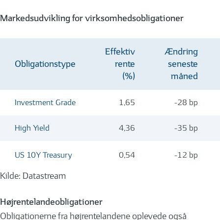
Markedsudvikling for virksomhedsobligationer
Effektiv
Ændring
Obligationstype
rente
seneste
(%)
måned
Investment Grade
1,65
-28 bp
High Yield
4,36
-35 bp
US 10Y Treasury
0,54
-12 bp
Kilde: Datastream
Højrentelandeobligationer
Obligationerne fra højrentelandene oplevede også