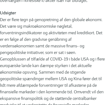
overvægten i kinesiske it-aktier især har bidraget.
Udsigter
Der er flere tegn på genopretning af den globale økonomi.
Det være sig makroøkonomiske nøgletal,
forventningsindikatorer og aktiviteten med kreditkort. Det
er en følge af den gradvise genåbning af
verdensøkonomien samt de massive finans- og
pengepolitiske initiativer, som er sat i søen.
Genopblussen af tilfælde af COVID-19 i både USA og i flere
europæiske lande kan dæmpe styrken i det aktuelle
økonomiske opsving. Sammen med de stigende
geopolitiske spændinger mellem USA og Kina fører det til
lidt mere afdæmpede forventninger til afkastene på de
finansielle markeder i den kommende tid. Omvendt vil den
ekspansive finanspolitik og de støttende centralbanker