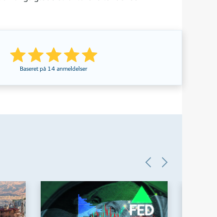
Baseret på
14
anmeldelser