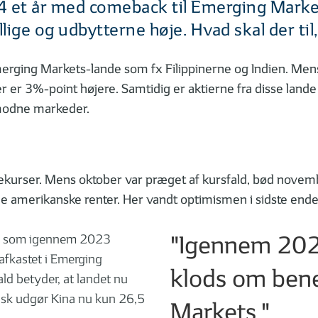
4 et år med comeback til Emerging Market
llige og udbytterne høje. Hvad skal der ti
Emerging Markets-lande som fx Filippinerne og Indien. M
r er 3%-point højere. Samtidig er aktierne fra disse lande 
e modne markeder.
iekurser. Mens oktober var præget af kursfald, bød nove
de amerikanske renter. Her vandt optimismen i sidste ende
"Igennem 2023
na, som igennem 2023
afkastet i Emerging
klods om bene
ld betyder, at landet nu
tisk udgør Kina nu kun 26,5
Markets."