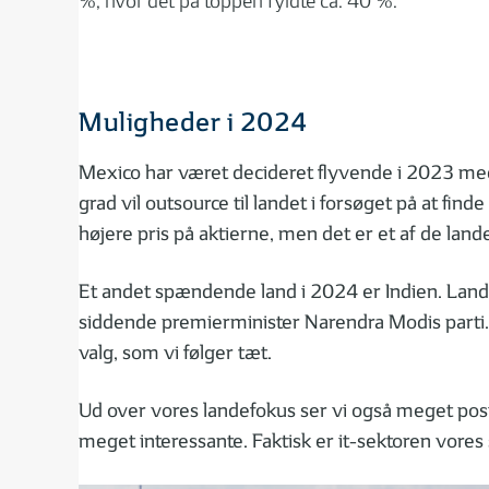
%, hvor det på toppen fyldte ca. 40 %.
Muligheder i 2024
Mexico har været decideret flyvende i 2023 med
grad vil outsource til landet i forsøget på at fin
højere pris på aktierne, men det er et af de land
Et andet spændende land i 2024 er Indien. Lande
siddende premierminister Narendra Modis parti. P
valg, som vi følger tæt.
Ud over vores landefokus ser vi også meget posi
meget interessante. Faktisk er it-sektoren vores