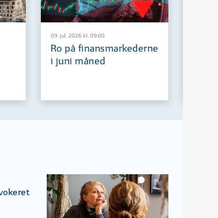
09. jul. 2026 kl. 09:00
29. jun. 2
Ro på finansmarkederne
Europ
i juni måned
fremt
ovokeret