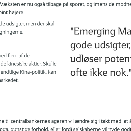
æksten er nu også tilbage på sporet, og imens de modne
int højere.
de udsigter, men der skal
"Emerging Mark
igningerne.
gode udsigter,
ed flere af de
udløser potenti
de kinesiske aktier. Skulle
ofte ikke nok.
jendtlige Kina-politik, kan
markedet.
 til centralbankernes ageren vil ændre sig i takt med, at å
ga. gunstige forhold, eller fordi selskaberne vil nyde godt