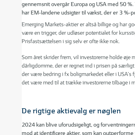
gennemsnit overgår Europa og USA med 50 %. V
har EM-landene udsigter til vækst, der er 3 %-po
Emerging Markets-aktier er altså billige og har go
være en trigger, der udløser potentialet for kursst
Prisfastsættelsen i sig selv er ofte ikke nok.
Som året skrider frem, vil investorerne holde øje m
dårligdomme, der er regnet ind i prisen på særligt 
der være bedring i fx boligmarkedet eller i USA’s f
det være med til at trække investorerne tilbage i 
De rigtige aktievalg er nøglen
2024 kan blive uforudsigeligt, og forventningerne
mod at identificere aktier, som kan outperforme p