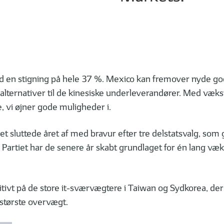
 en stigning på hele 37 %. Mexico kan fremover nyde godt
de alternativer til de kinesiske underleverandører. Med væk
e, vi øjner gode muligheder i.
t sluttede året af med bravur efter tre delstatsvalg, som
artiet har de senere år skabt grundlaget for én lang væks
tivt på de store it-sværvægtere i Taiwan og Sydkorea, der 
 største overvægt.