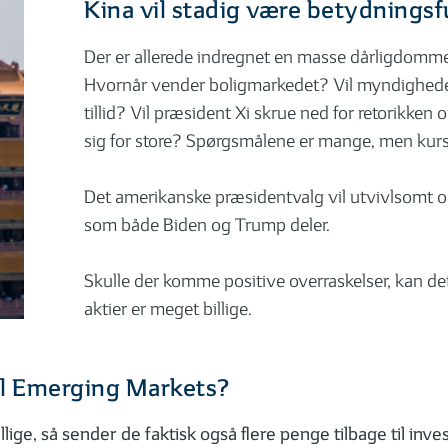
Kina vil stadig være betydningsf
Der er allerede indregnet en masse dårligdomme i
Hvornår vender boligmarkedet? Vil myndigheder
tillid? Vil præsident Xi skrue ned for retorikk
sig for store? Spørgsmålene er mange, men kur
Det amerikanske præsidentvalg vil utvivlsomt og
som både Biden og Trump deler.
Skulle der komme positive overraskelser, kan det
aktier er meget billige.
il Emerging Markets?
ige, så sender de faktisk også flere penge tilbage til inv