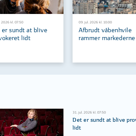
. 2026 kl. 07:50
09. jul. 2026 kl. 10:00
 er sundt at blive
Afbrudt våbenhvile
vokeret lidt
rammer markederne
31. jul. 2026 kl. 07:50
Det er sundt at blive pr
lidt