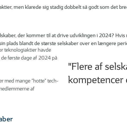
v aktier, men klarede sig stadig dobbelt så godt som det 
aber, der kommer til at drive udviklingen i 2024? Hvis ma
sin plads blandt de største selskaber over en længere peri
or teknologiaktier havde
gt de første dage af 2024 på
"Flere af sels
kompetencer o
der med mange ”hotte” tech-
af medlemmerne af
aber