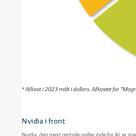
* Afkast i 2023 målt i dollars. Afkastet for "Mag
Nvidia i front
Nvidia, den mest centrale spiller inde for AI, er st