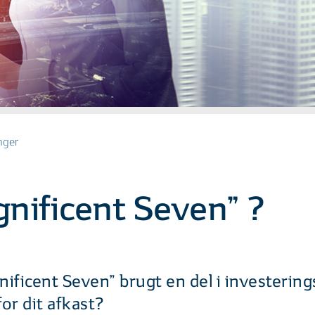
nger
nificent Seven” ?
ificent Seven” brugt en del i investerin
or dit afkast?