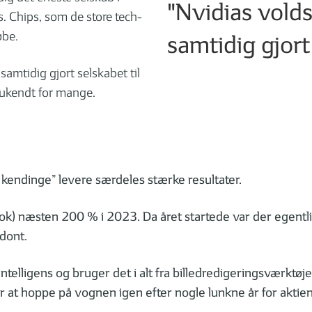
"Nvidias vol
s. Chips, som de store tech-
øbe.
samtidig gjort
mtidig gjort selskabet til
 ukendt for mange.
kendinge” levere særdeles stærke resultater.
 næsten 200 % i 2023. Da året startede var der egentlig i
dont.
intelligens og bruger det i alt fra billedredigeringsværktøjer
or at hoppe på vognen igen efter nogle lunkne år for aktien