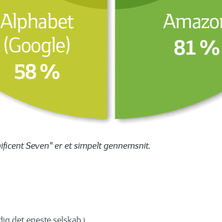
nificent Seven" er et simpelt gennemsnit.
adig det eneste selskab i