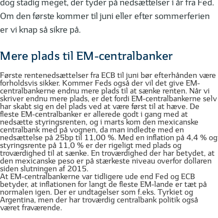
dog stadig meget, der tyder på nedsættelser i år fra Fed.
Om den første kommer til juni eller efter sommerferien
er vi knap så sikre på.
Mere plads til EM-centralbanker
Første rentenedsættelser fra ECB til juni bør efterhånden være
forholdsvis sikker. Kommer Feds også der vil det give EM-
centralbankerne endnu mere plads til at sænke renten. Når vi
skriver endnu mere plads, er det fordi EM-centralbankerne selv
har skabt sig en del plads ved at være først til at hæve. De
fleste EM-centralbanker er allerede godt i gang med at
nedsætte styringsrenten, og i marts kom den mexicanske
centralbank med på vognen, da man indledte med en
nedsættelse på 25bp til 11,00 %. Med en inflation på 4,4 % og
styringsrente på 11,0 % er der rigeligt med plads og
troværdighed til at sænke. En troværdighed der har betydet, at
den mexicanske peso er på stærkeste niveau overfor dollaren
siden slutningen af 2015.
At EM-centralbankerne var tidligere ude end Fed og ECB
betyder, at inflationen for langt de fleste EM-lande er tæt på
normalen igen. Der er undtagelser som f.eks. Tyrkiet og
Argentina, men der har troværdig centralbank politik også
været fraværende.