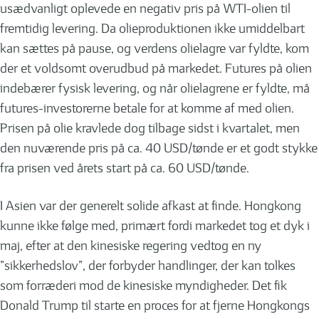
usædvanligt oplevede en negativ pris på WTI-olien til
fremtidig levering. Da olieproduktionen ikke umiddelbart
kan sættes på pause, og verdens olielagre var fyldte, kom
der et voldsomt overudbud på markedet. Futures på olien
indebærer fysisk levering, og når olielagrene er fyldte, må
futures-investorerne betale for at komme af med olien.
Prisen på olie kravlede dog tilbage sidst i kvartalet, men
den nuværende pris på ca. 40 USD/tønde er et godt stykke
fra prisen ved årets start på ca. 60 USD/tønde.
I Asien var der generelt solide afkast at finde. Hongkong
kunne ikke følge med, primært fordi markedet tog et dyk i
maj, efter at den kinesiske regering vedtog en ny
”sikkerhedslov”, der forbyder handlinger, der kan tolkes
som forræderi mod de kinesiske myndigheder. Det fik
Donald Trump til starte en proces for at fjerne Hongkongs