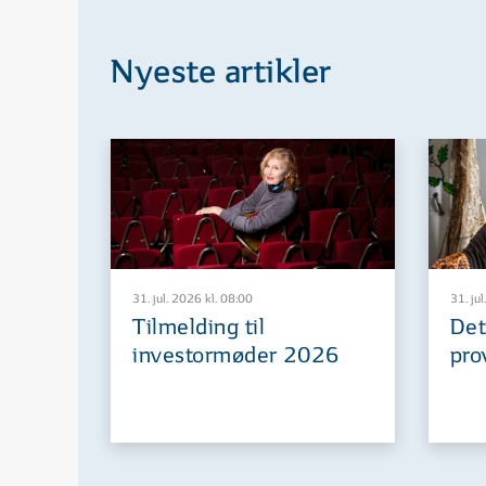
Nyeste artikler
31. jul. 2026 kl. 08:00
31. jul
Tilmelding til
Det
investormøder 2026
pro