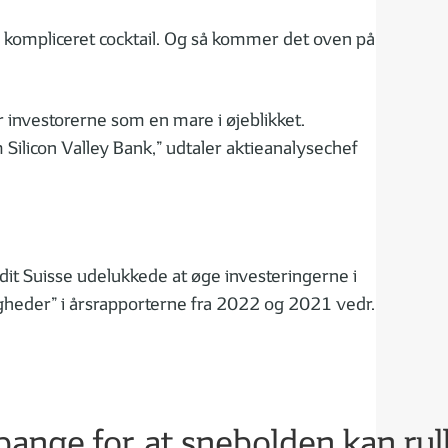
 kompliceret cocktail. Og så kommer det oven på
r investorerne som en mare i øjeblikket.
Silicon Valley Bank,” udtaler aktieanalysechef
edit Suisse udelukkede at øge investeringerne i
agheder” i årsrapporterne fra 2022 og 2021 vedr.
ange for, at snebolden kan rull