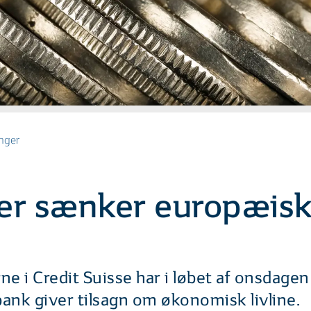
nger
er sænker europæisk
rne i Credit Suisse har i løbet af onsdage
ank giver tilsagn om økonomisk livline.