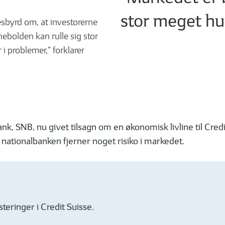
stor meget hur
esbyrd om, at investorerne
nebolden kan rulle sig stor
 i problemer,” forklarer
ank, SNB, nu givet tilsagn om en økonomisk livline til Cred
nationalbanken fjerner noget risiko i markedet.
teringer i Credit Suisse.