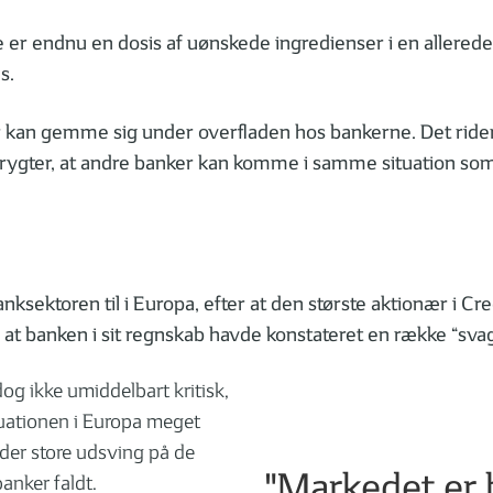
er endnu en dosis af uønskede ingredienser i en allerede
s.
 der kan gemme sig under overfladen hos bankerne. Det ride
frygter, at andre banker kan komme i samme situation som 
ksektoren til i Europa, efter at den største aktionær i Cr
, at banken i sit regnskab havde konstateret en række “sv
dog ikke umiddelbart kritisk,
ituationen i Europa meget
r der store udsving på de
"Markedet er b
anker faldt.