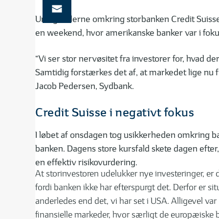
Urolighederne omkring storbanken Credit Suisse 
en weekend, hvor amerikanske banker var i foku
“Vi ser stor nervøsitet fra investorer for, hvad
Samtidig forstærkes det af, at markedet lige nu 
Jacob Pedersen, Sydbank.
Credit Suisse i negativt fokus
I løbet af onsdagen tog usikkerheden omkring ban
banken. Dagens store kursfald skete dagen efter
en effektiv risikovurdering.
At storinvestoren udelukker nye investeringer, er 
fordi banken ikke har efterspurgt det. Derfor er s
anderledes end det, vi har set i USA. Alligevel va
finansielle markeder, hvor særligt de europæiske b