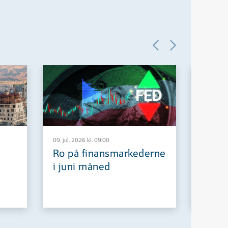
09. jul. 2026 kl. 09:00
29. jun. 2
Ro på finansmarkederne
Europ
i juni måned
fremt