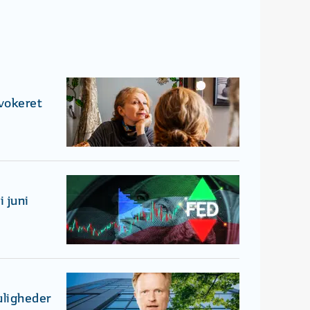
ovokeret
 juni
uligheder