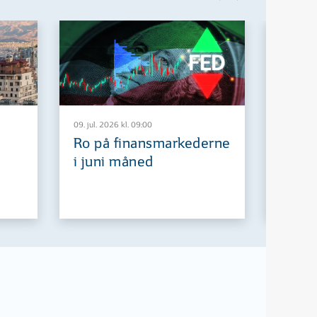
09. jul. 2026 kl. 09:00
29. jun. 2
Ro på finansmarkederne
Europ
i juni måned
fremt