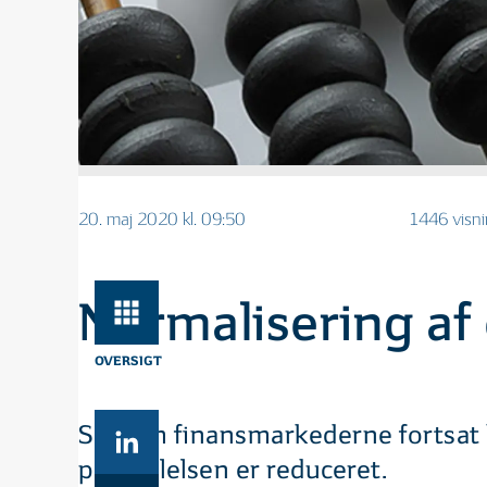
20. maj 2020 kl. 09:50
1446 visn
Normalisering af 
OVERSIGT
Selvom finansmarkederne fortsat h
prisstillelsen er reduceret.