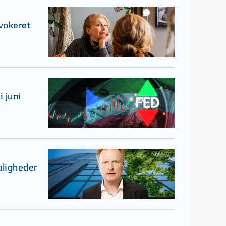
ovokeret
 juni
uligheder