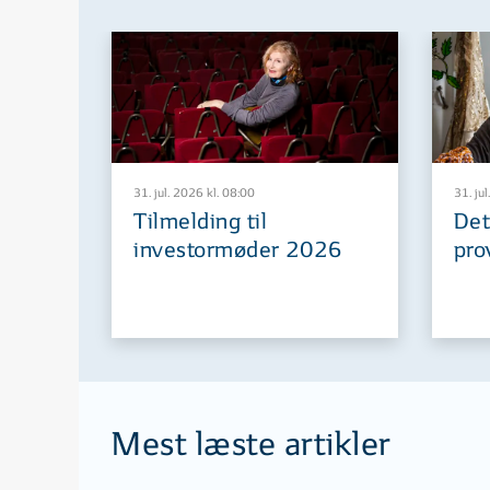
31. jul. 2026 kl. 08:00
31. jul
Tilmelding til
Det
investormøder 2026
pro
Mest læste artikler