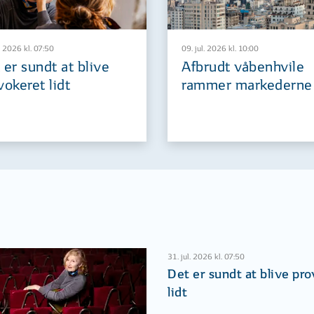
. 2026 kl. 07:50
09. jul. 2026 kl. 10:00
 er sundt at blive
Afbrudt våbenhvile
vokeret lidt
rammer markederne
31. jul. 2026 kl. 07:50
Det er sundt at blive pr
lidt