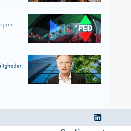
 juni
uligheder