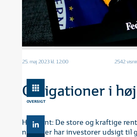
25. maj 2023 kl. 12:00
2542 visni
Obligationer i høj
OVERSIGT
Horisont: De store og kraftige rent
niveauer har investorer udsigt til 