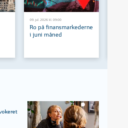
09. jul. 2026 kl. 09:00
29. jun. 2
Ro på finansmarkederne
Europ
i juni måned
fremt
ovokeret