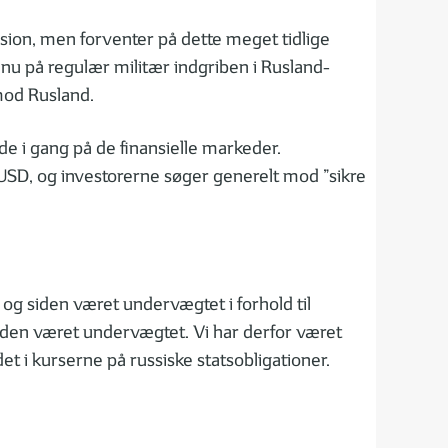
vasion, men forventer på dette meget tidlige
 nu på regulær militær indgriben i Rusland-
mod Rusland.
e i gang på de finansielle markeder.
0 USD, og investorerne søger generelt mod ”sikre
 og siden været undervægtet i forhold til
siden været undervægtet. Vi har derfor været
et i kurserne på russiske statsobligationer.