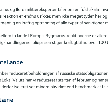
kraine, og flere militæreksperter taler om en fuld-skala-in
os reaktion er endnu usikker, men ikke meget tyder her og
mentlig en kraftig optrapning af alle typer af sanktioner 
ellem to lande i Europa. Rygmarvs-reaktionerne er allered
igshandlingerne, olieprisen stiger kraftigt til nu over 10
nteLande
mber reduceret beholdningen af russiske statsobligationer
okal Valuta har vi reduceret i starten af februar og har 
 derfor isoleret set mindre påvirket end benchmark af fald
ntæne