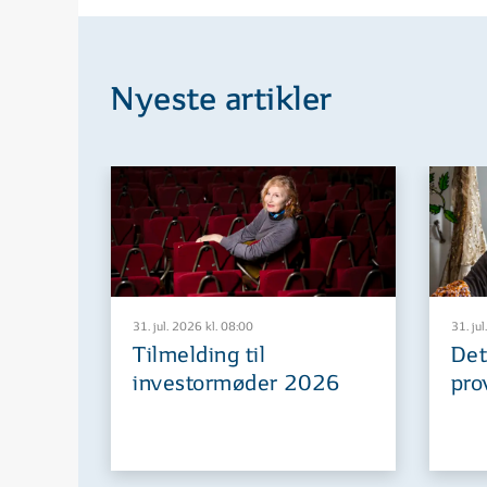
Nyeste artikler
31. jul. 2026 kl. 08:00
31. jul
Tilmelding til
Det
investormøder 2026
pro