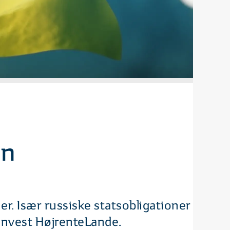
on
er. Især russiske statsobligationer
ydinvest HøjrenteLande.