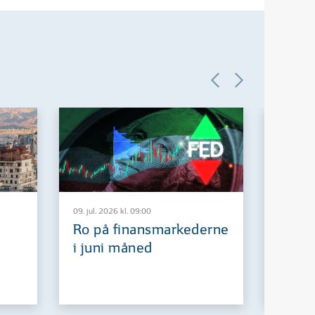
09. jul. 2026 kl. 09:00
29. jun. 2
Ro på finansmarkederne
Europ
i juni måned
fremt