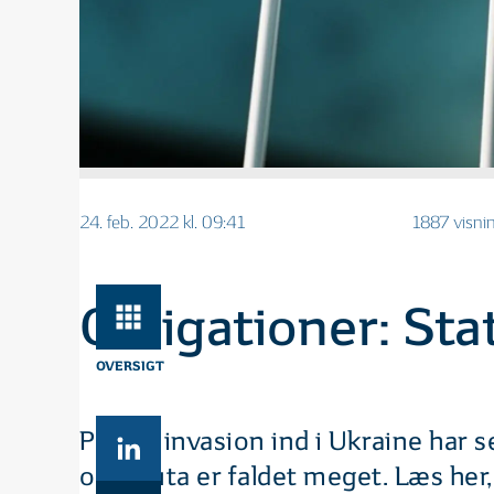
24. feb. 2022 kl. 09:41
1887 visni
Obligationer: Sta
OVERSIGT
Putins invasion ind i Ukraine har 
og valuta er faldet meget. Læs her,