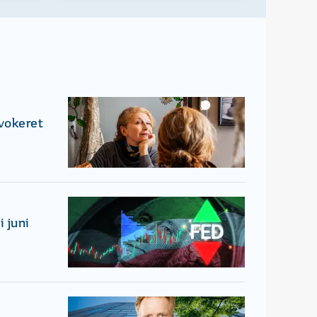
ovokeret
 juni