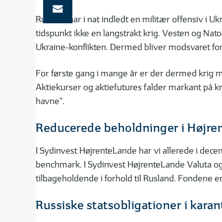
Rusland har i nat indledt en militær offensiv i U
tidspunkt ikke en langstrakt krig. Vesten og Nat
Ukraine-konflikten. Dermed bliver modsvaret for
For første gang i mange år er der dermed krig m
Aktiekurser og aktiefutures falder markant på kr
havne”.
Reducerede beholdninger i Højre
I Sydinvest HøjrenteLande har vi allerede i dece
benchmark. I Sydinvest HøjrenteLande Valuta og L
tilbageholdende i forhold til Rusland. Fondene er
Russiske statsobligationer i kara