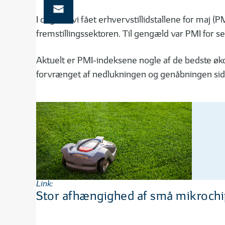
I dag har vi fået erhvervstillidstallene for maj 
fremstillingssektoren. Til gengæld var PMI for se
Aktuelt er PMI-indeksene nogle af de bedste økono
forvrænget af nedlukningen og genåbningen sids
Link:
Stor afhængighed af små mikroch