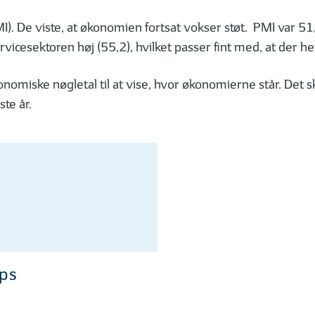
(PMI). De viste, at økonomien fortsat vokser støt. PMI var 
rvicesektoren høj (55,2), hvilket passer fint med, at der h
miske nøgletal til at vise, hvor økonomierne står. Det sky
te år.
ips