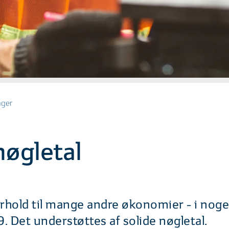
nger
nøgletal
rhold til mange andre økonomier - i noge
. Det understøttes af solide nøgletal.