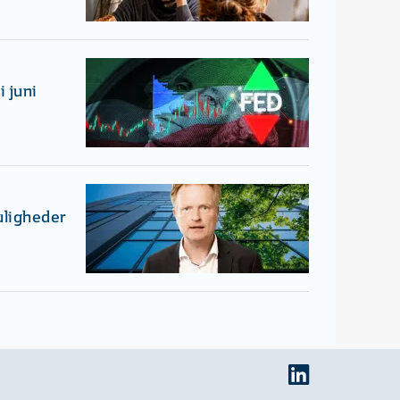
 juni
uligheder