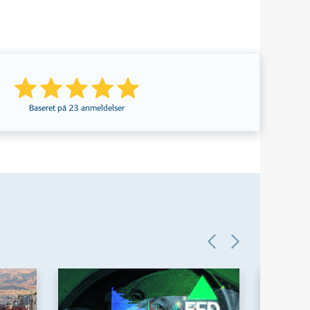
Baseret på
23
anmeldelser