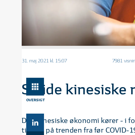
31. maj 2021 kl. 15:07
7981 visni
Solide kinesiske 
OVERSIGT
Den kinesiske økonomi kører - i fo
tilbage på trenden fra før COVID-19