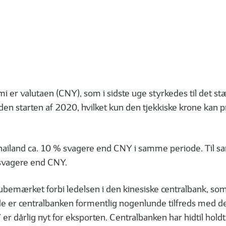
i er valutaen (CNY), som i sidste uge styrkedes til det s
den starten af 2020, hvilket kun den tjekkiske krone kan p
 Thailand ca. 10 % svagere end CNY i samme periode. Til 
% svagere end CNY.
 ubemærket forbi ledelsen i den kinesiske centralbank, so
de er centralbanken formentlig nogenlunde tilfreds med 
 dårlig nyt for eksporten. Centralbanken har hidtil holdt