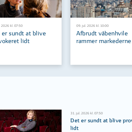
. 2026 kl. 07:50
09. jul. 2026 kl. 10:00
 er sundt at blive
Afbrudt våbenhvile
vokeret lidt
rammer markederne
31. jul. 2026 kl. 07:50
Det er sundt at blive pr
lidt