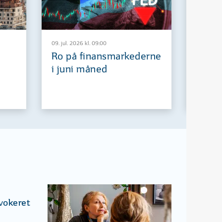
09. jul. 2026 kl. 09:00
29. jun. 2
Ro på finansmarkederne
Europ
i juni måned
fremt
ovokeret