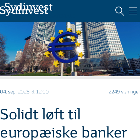
MARKEDSFØRINGSMATERIALE
04. sep. 2025 kl. 12:00
2249 visninger
Solidt løft til
europæiske banker