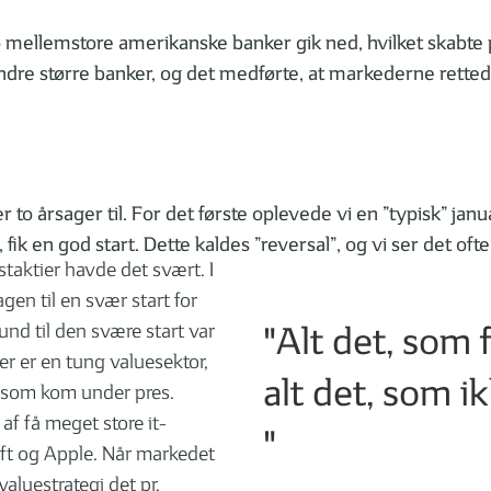
o mellemstore amerikanske banker gik ned, hvilket skabte pa
andre større banker, og det medførte, at markederne retted
er to årsager til. For det første oplevede vi en ”typisk” jan
ik en god start. Dette kaldes ”reversal”, og vi ser det ofte 
aktier havde det svært. I
gen til en svær start for
"Alt det, som 
und til den svære start var
er er en tung valuesektor,
alt det, som i
, som kom under pres.
f få meget store it-
"
oft og Apple. Når markedet
valuestrategi det pr.