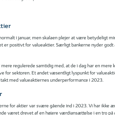
tier
ormalt i januar, men skalaen plejer at være betydeligt min
lket er positivt for valueaktier. Særligt bankerne nyder go
ere regulerede samtidig med, at de i dag har en mere konse
for sektoren. Et andet væsentligt lyspunkt for valueaktier e
 i takt med valueaktiernes underperformance i 2023.
r
erne for aktier var svære gående ind i 2023. Vi har ikke æn
ende været drevet af en højere værdiansættelse i en tro på 