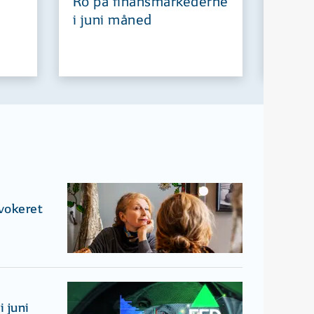
Ro på finansmarkederne
Europ
i juni måned
fremt
ovokeret
 juni