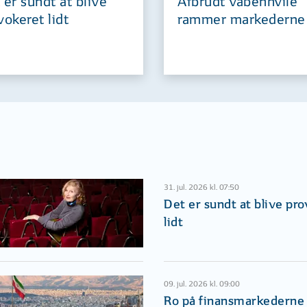
 er sundt at blive
Afbrudt våbenhvile
vokeret lidt
rammer markederne
31. jul. 2026 kl. 07:50
Det er sundt at blive pr
lidt
09. jul. 2026 kl. 09:00
Ro på finansmarkederne i