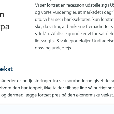
Vi ser fortsat en recession udspille sig i
on
og vores vurdering er, at markedet i dag i
uro, vi har set i banksektoren, kun forstær
opa
ske, da vi tror, at bankerne fremadrettet
yde lån. Af disse grunde er vi fortsat def
ligevægts- & valueporteføljer. Undtagelse
opsving undervejs.
vækst
neder er nedjusteringer fra virksomhederne givet de sv
 selvom den har toppet, ikke falder tilbage lige så hurtigt 
et og dermed lægge fortsat pres på den økonomiske vækst.