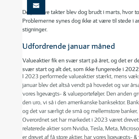
De positive takter blev dog brudt i marts, hvor t
Problemerne synes dog ikke at være til stede i 
stigninger.
Udfordrende januar måned
Valueaktier fik en svær start på året, og det er d
svær start og alt det, som ikke fungerede i 2022, f
I 2023 performede valueaktier stærkt, mens vækst
januar blev det altså vendt på hovedet og var årsa
vores ligevægts- & valueporteføljer. Den anden gr
den uro, vi så i den amerikanske banksektor. Bank
og det var særligt de små og mellemstore banker
Overordnet set har markedet i 2023 været drevet a
relaterede aktier som Nvidia, Tesla, Meta, Micros
er drevet af få store aktier, har vores ligevægts- & 