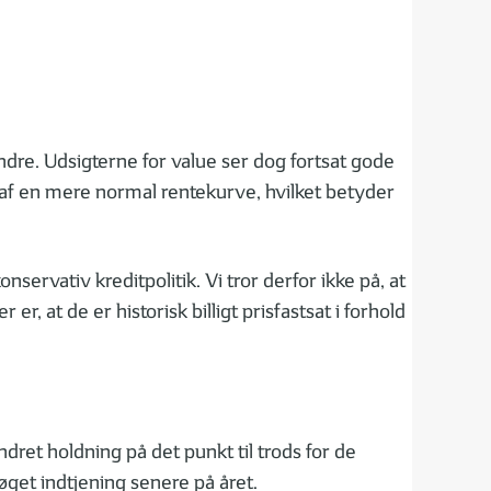
dre. Udsigterne for value ser dog fortsat gode
dt af en mere normal rentekurve, hvilket betyder
rvativ kreditpolitik. Vi tror derfor ikke på, at
r, at de er historisk billigt prisfastsat i forhold
dret holdning på det punkt til trods for de
øget indtjening senere på året.