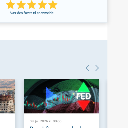
Vær den første til at anmelde
09. jul. 2026 kl. 09:00
29. jun. 2