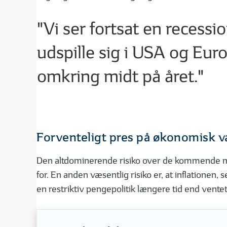
"Vi ser fortsat en recessi
udspille sig i USA og Eur
omkring midt på året."
Forventeligt pres på økonomisk 
Den altdominerende risiko over de kommende må
for. En anden væsentlig risiko er, at inflationen,
en restriktiv pengepolitik længere tid end vent