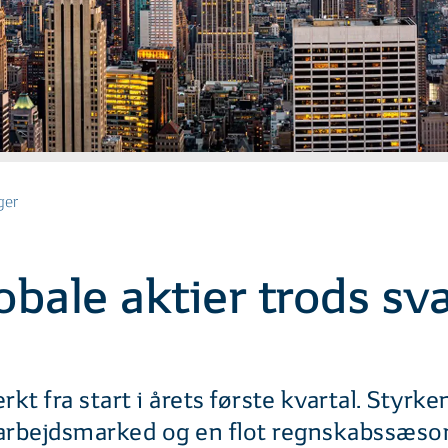
ger
lobale aktier trods s
 fra start i årets første kvartal. Styrken
arbejdsmarked og en flot regnskabssæso