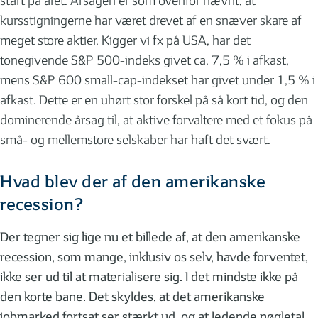
start på året. Årsagen er som ovenfor nævnt, at
kursstigningerne har været drevet af en snæver skare af
meget store aktier. Kigger vi fx på USA, har det
tonegivende S&P 500-indeks givet ca. 7,5 % i afkast,
mens S&P 600 small-cap-indekset har givet under 1,5 % i
afkast. Dette er en uhørt stor forskel på så kort tid, og den
dominerende årsag til, at aktive forvaltere med et fokus på
små- og mellemstore selskaber har haft det svært.
Hvad blev der af den amerikanske
recession?
Der tegner sig lige nu et billede af, at den amerikanske
recession, som mange, inklusiv os selv, havde forventet,
ikke ser ud til at materialisere sig. I det mindste ikke på
den korte bane. Det skyldes, at det amerikanske
jobmarked fortsat ser stærkt ud, og at ledende nøgletal