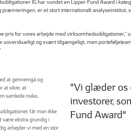
bligationer IG har vundet en Lipper Fund Award i katego
 bag præmieringen, er et stort internationalt analyseinstit
e pris for vores arbejde med virksomhedsobligationer,” udt
overskueligt og svært tilgængeligt, men porteføljeteamet 
”
 med at gennemgå og
"Vi glæder os o
at sikre, at
n samlede risiko.
investorer, so
obligationer, får man ikke
Fund Award"
at være ekstra grundig i
dig arbejder vi med en stor