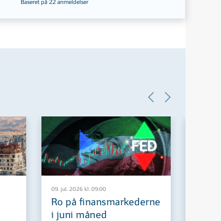
Baseret på
22
anmeldelser
09. jul. 2026 kl. 09:00
29. jun. 2
Ro på finansmarkederne
Europ
i juni måned
fremt