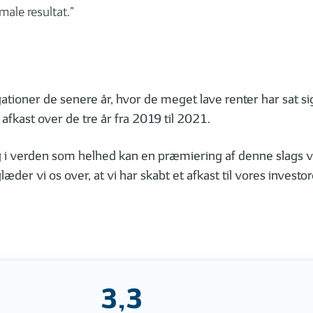
male resultat.”
tioner de senere år, hvor de meget lave renter har sat sig 
 afkast over de tre år fra 2019 til 2021.
i verden som helhed kan en præmiering af denne slags virk
der vi os over, at vi har skabt et afkast til vores invest
3,3