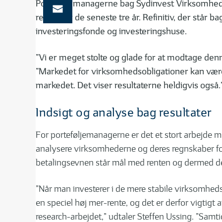
Porteføljemanagerne bag Sydinvest Virksomhedso
resultater de seneste tre år. Refinitiv, der står
investeringsfonde og investeringshuse.
”Vi er meget stolte og glade for at modtage denn
”Markedet for virksomhedsobligationer kan være u
markedet. Det viser resultaterne heldigvis også.
Indsigt og analyse bag resultater
For porteføljemanagerne er det et stort arbejde
analysere virksomhederne og deres regnskaber for 
betalingsevnen står mål med renten og dermed de
”Når man investerer i de mere stabile virksomheds
en speciel høj mer-rente, og det er derfor vigtigt 
research-arbejdet,” udtaler Steffen Ussing. ”Samti