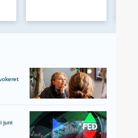
ovokeret
 juni