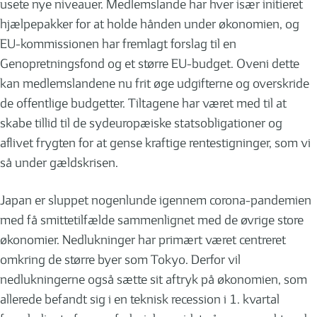
usete nye niveauer. Medlemslande har hver især initieret
hjælpepakker for at holde hånden under økonomien, og
EU-kommissionen har fremlagt forslag til en
Genopretningsfond og et større EU-budget. Oveni dette
kan medlemslandene nu frit øge udgifterne og overskride
de offentlige budgetter. Tiltagene har været med til at
skabe tillid til de sydeuropæiske statsobligationer og
aflivet frygten for at gense kraftige rentestigninger, som vi
så under gældskrisen.
Japan er sluppet nogenlunde igennem corona-pandemien
med få smittetilfælde sammenlignet med de øvrige store
økonomier. Nedlukninger har primært været centreret
omkring de større byer som Tokyo. Derfor vil
nedlukningerne også sætte sit aftryk på økonomien, som
allerede befandt sig i en teknisk recession i 1. kvartal