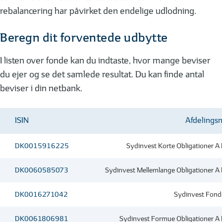
rebalancering har påvirket den endelige udlodning.
Beregn dit forventede udbytte
I listen over fonde kan du indtaste, hvor mange beviser
du ejer og se det samlede resultat. Du kan finde antal
beviser i din netbank.
ISIN
Afdelings
DK0015916225
Sydinvest Korte Obligationer 
DK0060585073
Sydinvest Mellemlange Obligationer A
DK0016271042
Sydinvest Fond
DK0061806981
Sydinvest Formue Obligationer A