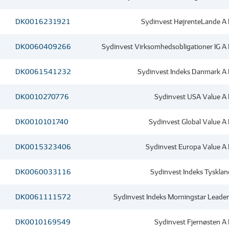
DK0016231921
Sydinvest HøjrenteLande A
DK0060409266
Sydinvest Virksomhedsobligationer IG A
DK0061541232
Sydinvest Indeks Danmark A
DK0010270776
Sydinvest USA Value A
DK0010101740
Sydinvest Global Value A
DK0015323406
Sydinvest Europa Value A
DK0060033116
Sydinvest Indeks Tyskla
DK0061111572
Sydinvest Indeks Morningstar Leade
DK0010169549
Sydinvest Fjernøsten A