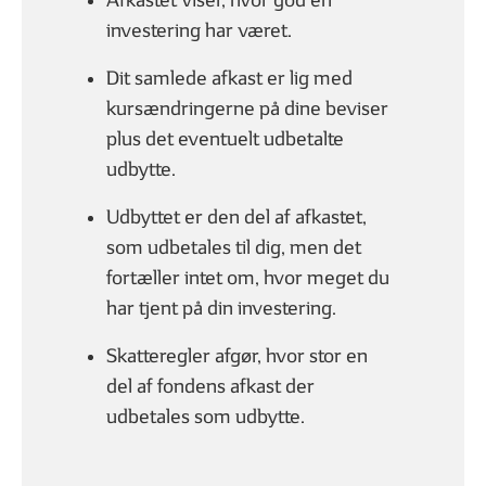
Afkastet viser, hvor god en
investering har været.
Dit samlede afkast er lig med
kursændringerne på dine beviser
plus det eventuelt udbetalte
01
02
| 06
LÆST
| 06
udbytte.
Hvad er en aktie?
Hvad er en 
Udbyttet er den del af afkastet,
som udbetales til dig, men det
fortæller intet om, hvor meget du
har tjent på din investering.
GODT I GANG MED INVESTERING
Skatteregler afgør, hvor stor en
del af fondens afkast der
udbetales som udbytte.
01
02
| 07
LÆST
| 07