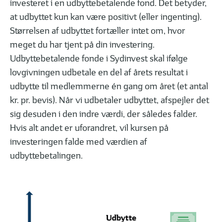
Investering: 5 vigtige nøgletal til aktieanalyse
Podcasts, w
investeret i en udbyttebetalende fond. Det betyder,
at udbyttet kun kan være positivt (eller ingenting).
Størrelsen af udbyttet fortæller intet om, hvor
meget du har tjent på din investering.
Udbyttebetalende fonde i Sydinvest skal ifølge
lovgivningen udbetale en del af årets resultat i
udbytte til medlemmerne én gang om året (et antal
kr. pr. bevis). Når vi udbetaler udbyttet, afspejler det
sig desuden i den indre værdi, der således falder.
Hvis alt andet er uforandret, vil kursen på
investeringen falde med værdien af
udbyttebetalingen.