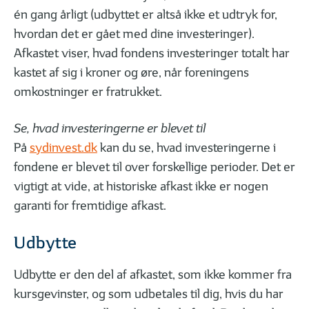
én gang årligt (udbyttet er altså ikke et udtryk for,
hvordan det er gået med dine investeringer).
Afkastet viser, hvad fondens investeringer totalt har
kastet af sig i kroner og øre, når foreningens
01
02
| 05
LÆST
| 05
omkostninger er fratrukket.
Forskellen på afkast og udbytte
Kort om ge
Se, hvad investeringerne er blevet til
På
sydinvest.dk
kan du se, hvad investeringerne i
fondene er blevet til over forskellige perioder. Det er
MERE VIDEN OM INVESTERING
vigtigt at vide, at historiske afkast ikke er nogen
garanti for fremtidige afkast.
Udbytte
Udbytte er den del af afkastet, som ikke kommer fra
01
02
| 04
LÆST
| 04
kursgevinster, og som udbetales til dig, hvis du har