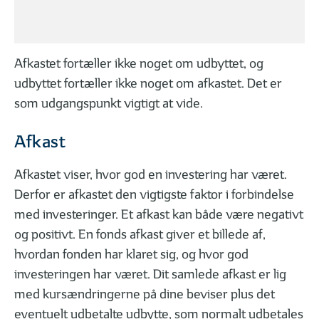
Sådan bruger du din rådgiver
Derfor skal 
Afkastet fortæller ikke noget om udbyttet, og
udbyttet fortæller ikke noget om afkastet. Det er
DET FÅR DU I EN INVESTERINGSFORENING
som udgangspunkt vigtigt at vide.
Afkast
Afkastet viser, hvor god en investering har været.
Derfor er afkastet den vigtigste faktor i forbindelse
01
02
| 06
LÆST
| 06
med investeringer. Et afkast kan både være negativt
Hvad er et investeringsbevis?
De 6 mest a
og positivt. En fonds afkast giver et billede af,
hvordan fonden har klaret sig, og hvor god
investeringen har været. Dit samlede afkast er lig
med kursændringerne på dine beviser plus det
FØLG DINE INVESTERINGER
eventuelt udbetalte udbytte, som normalt udbetales