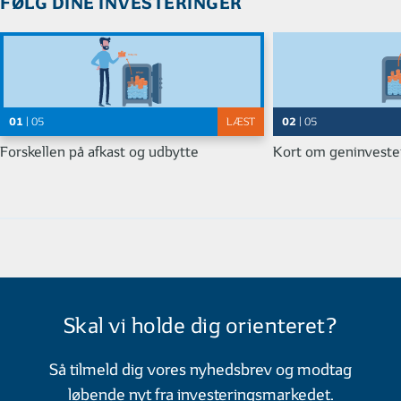
FØLG DINE INVESTERINGER
01
02
| 05
LÆST
| 05
Forskellen på afkast og udbytte
Kort om geninveste
Skal vi holde dig orienteret?
Så tilmeld dig vores nyhedsbrev og modtag
løbende nyt fra investeringsmarkedet.