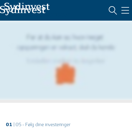
Oversigt
MARKEDSFØRINGSMATERIALE
HVAD ER INVESTERING?
01
| 05 - Følg dine investeringer