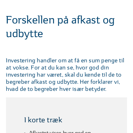
01
02
| 06
LÆST
| 06
Hvad vil det sige at investere?
Hvorfor er i
Forskellen på afkast og
udbytte
FØR DU INVESTERER
Investering handler om at få en sum penge til
at vokse. For at du kan se, hvor god din
investering har været, skal du kende til de to
begreber afkast og udbytte. Her forklarer vi,
hvad de to begreber hver især betyder.
01
02
| 09
LÆST
| 09
Sådan kommer du godt i gang
6 gode inve
I korte træk
FORSKELLIGE INVESTERINGSMULIGHEDER