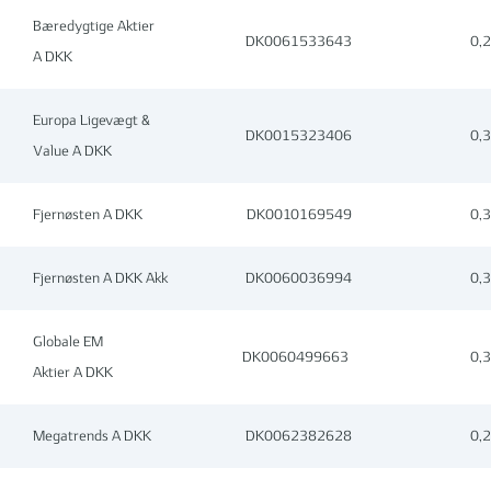
Bæredygtige Aktier
DK0061533643
0,
A DKK
Europa Ligevægt &
DK0015323406
0,
Value A DKK
Fjernøsten A DKK
DK0010169549
0,
Fjernøsten A DKK Akk
DK0060036994
0,
Globale EM
DK0060499663
0,
Aktier A DKK
Megatrends A DKK
DK0062382628
0,