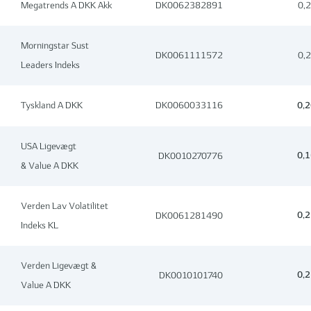
Megatrends A DKK Akk
DK0062382891
0,
Morningstar Sust
DK0061111572
0,
Leaders Indeks
Tyskland A DKK
DK0060033116
0,
USA Ligevægt
0,
DK0010270776
& Value A DKK
Verden Lav Volatilitet
0,
DK0061281490
Indeks KL
Verden Ligevægt &
0,
DK0010101740
Value A DKK