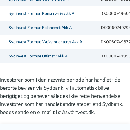
Sydinvest Formue Konservativ Akk A
DK006074960
Sydinvest Formue Balanceret Akk A
DK006074979
Sydinvest Formue Vækstorienteret Akk A
DK006074987
Sydinvest Formue Offensiv Akk A
DK006074995
Investorer, som i den nævnte periode har handlet i de
berørte beviser via Sydbank, vil automatisk blive
berigtiget og behøver således ikke rette henvendelse.
Investorer, som har handlet andre steder end Sydbank,
bedes sende en e-mail til
si@sydinvest.dk
.