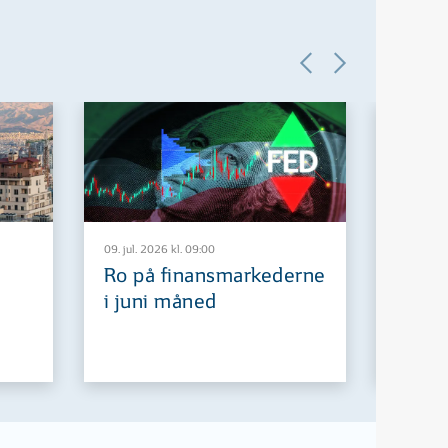
09. jul. 2026 kl. 09:00
29. jun. 2
Ro på finansmarkederne
Europ
i juni måned
fremt