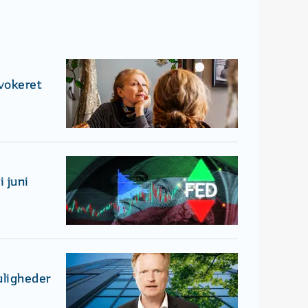
ovokeret
 juni
uligheder