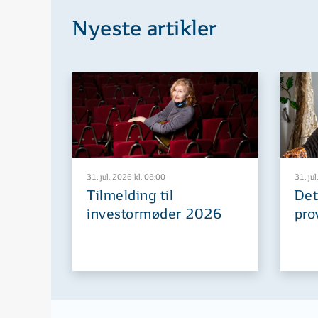
Nyeste artikler
31. jul. 2026 kl. 08:00
31. jul
Tilmelding til
Det
investormøder 2026
pro