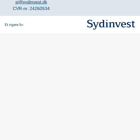
si@sydinvest.dk
CVR-nr. 24260534
Et rigere liv