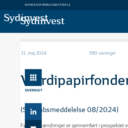
MARKEDSFØRINGSMATERIALE
MARKEDSFØRINGSMATERIALE
31. maj 2024
990 visninger
Værdipapirfonden
OVERSIGT
(Selskabsmeddelelse 08/2024)
Følgende ændringer er gennemført i prospektet e