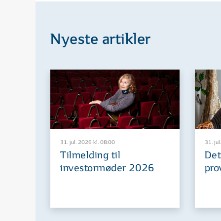
Nyeste artikler
31. jul. 2026 kl. 08:00
31. jul
Tilmelding til
Det
investormøder 2026
pro