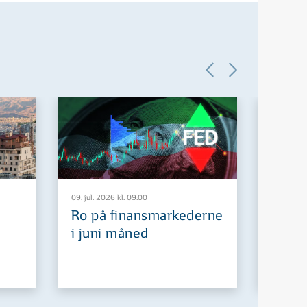
09. jul. 2026 kl. 09:00
29. jun. 2
Ro på finansmarkederne
Europ
i juni måned
fremt