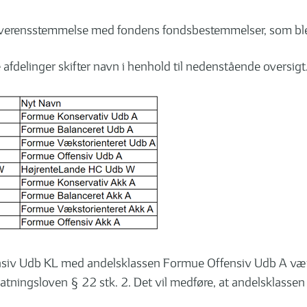
i overensstemmelse med fondens fondsbestemmelser, som bl
afdelinger skifter navn i henhold til nedenstående oversigt
ensiv Udb KL med andelsklassen Formue Offensiv Udb A væ
tningsloven § 22 stk. 2. Det vil medføre, at andelsklassen