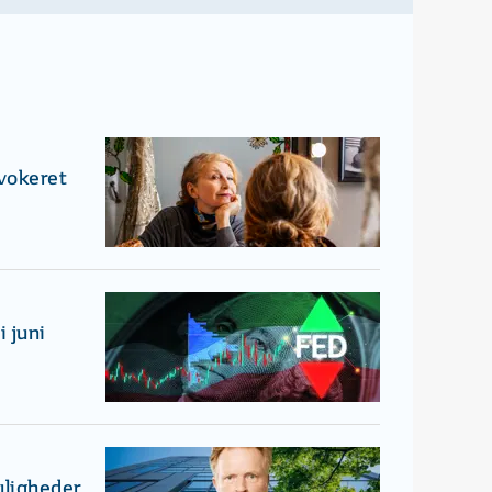
ovokeret
 juni
uligheder