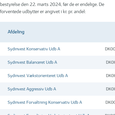
bestyrelse den 22. marts 2024, før de er endelige. De
forventede udbytter er angivet i kr. pr. andel:
Afdeling
Sydinvest Konservativ Udb A
DK0
Sydinvest Balanceret Udb A
DK0
Sydinvest Vækstorienteret Udb A
DK0
Sydinvest Aggressiv Udb A
DK0
Sydinvest Forvaltning Konservativ Udb A
DK0