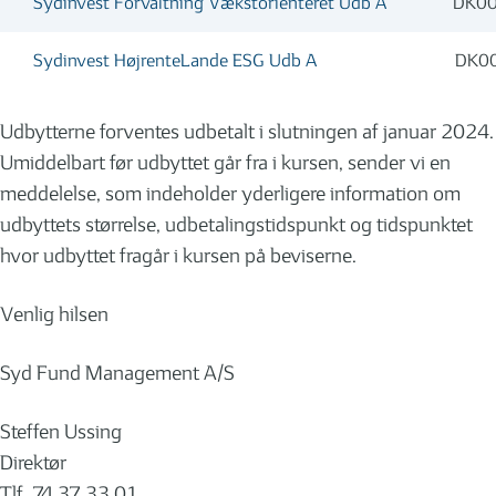
Sydinvest Forvaltning Vækstorienteret Udb A
DK0
Sydinvest HøjrenteLande ESG Udb A
DK0
Udbytterne forventes udbetalt i slutningen af januar 2024.
Umiddelbart før udbyttet går fra i kursen, sender vi en
meddelelse, som indeholder yderligere information om
udbyttets størrelse, udbetalingstidspunkt og tidspunktet
hvor udbyttet fragår i kursen på beviserne.
Venlig hilsen
Syd Fund Management A/S
Steffen Ussing
Direktør
Tlf. 74 37 33 01