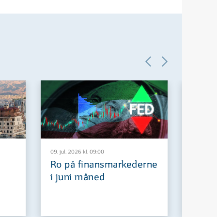
09. jul. 2026 kl. 09:00
29. jun. 2
Ro på finansmarkederne
Europ
i juni måned
fremt