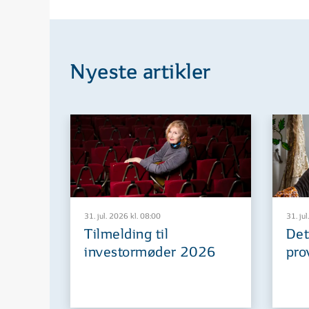
Nyeste artikler
31. jul. 2026 kl. 08:00
31. jul
Tilmelding til
Det
investormøder 2026
pro