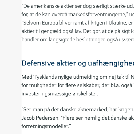
”De amerikanske aktier ser dog særligt stærke ud,
for, at de kan overgå markedsforventningerne,” u
”Selvom Europa bliver ramt af krigen i Ukraine, e
aktier til gengæld også lav. Det gør, at de på sig
handler om langsigtede beslutninger, også i svær
Defensive aktier og uafhængighe
Med Tysklands nylige udmelding om nej tak til N
for muligheder for flere selskaber, der bl.a. og
investeringsmæssige ønskelister.
”Ser man på det danske aktiemarked, har krigens
Jacob Pedersen. ”Flere ser nemlig det danske ak
forretningsmodeller.”