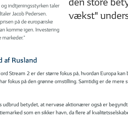
den store bet
 og indtjeningsstyrken taler
vækst" unders
dtaler Jacob Pedersen.
r prisen på de europæiske
t kan komme igen. Investering
e markeder.”
d af Rusland
ord Stream 2 er der større fokus på, hvordan Europa kan 
så har fokus på den grønne omstilling. Samtidig er de mer
 udbrud betydet, at nervøse aktionærer også er begyndt at
tiemarked som en sikker havn, da flere af kvalitetsselsk