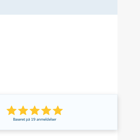
Baseret på
19
anmeldelser