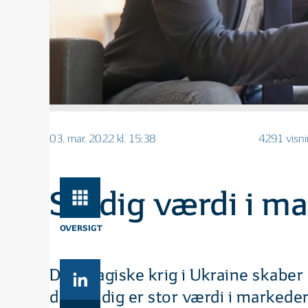
03. mar. 2022 kl. 15:38
4291 visn
Stadig værdi i m
OVERSIGT
Den tragiske krig i Ukraine skaber 
der stadig er stor værdi i markede