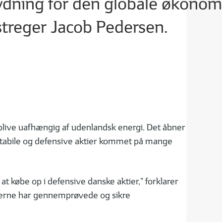
ydning for den globale økonom
treger Jacob Pedersen.
blive uafhængig af udenlandsk energi. Det åbner
e stabile og defensive aktier kommet på mange
 købe op i defensive danske aktier,” forklarer
aberne har gennemprøvede og sikre