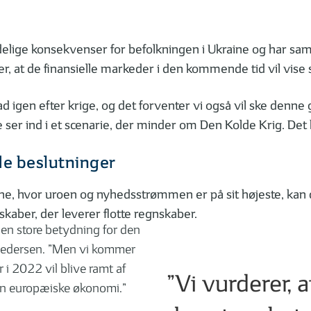
elige konsekvenser for befolkningen i Ukraine og har samt
er, at de finansielle markeder i den kommende tid vil vis
mad igen efter krige, og det forventer vi også vil ske denne
 ser ind i et scenarie, der minder om Den Kolde Krig. Det 
de beslutninger
ne, hvor uroen og nyhedsstrømmen er på sit højeste, kan d
skaber, der leverer flotte regnskaber.
 den store betydning for den
Pedersen. ”Men vi kommer
i 2022 vil blive ramt af
”Vi vurderer, 
den europæiske økonomi.”