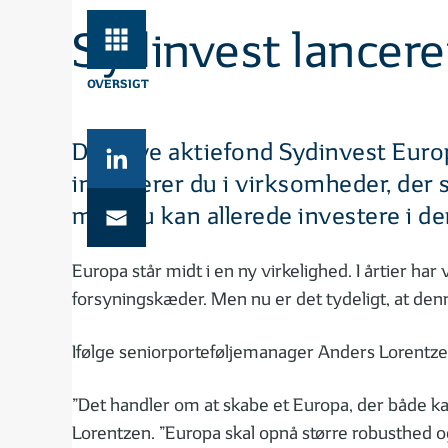
Sydinvest lancere
OVERSIGT
Den nye aktiefond Sydinvest Europ
investerer du i virksomheder, der s
men du kan allerede investere i de
Europa står midt i en ny virkelighed. I årtier har
forsyningskæder. Men nu er det tydeligt, at denn
Ifølge seniorporteføljemanager Anders Lorentz
”Det handler om at skabe et Europa, der både kan
Lorentzen. ”Europa skal opnå større robusthed og