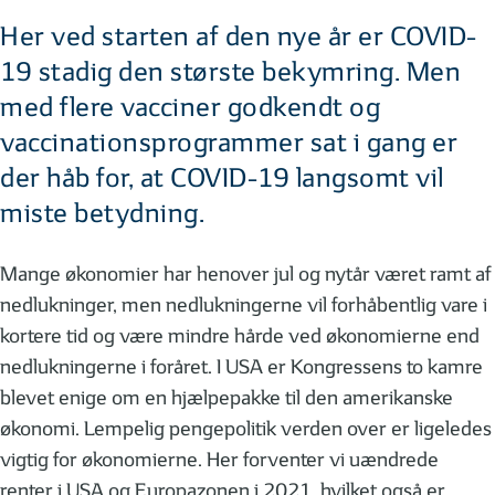
Her ved starten af den nye år er COVID-
19 stadig den største bekymring. Men
med flere vacciner godkendt og
vaccinationsprogrammer sat i gang er
der håb for, at COVID-19 langsomt vil
miste betydning.
Mange økonomier har henover jul og nytår været ramt af
nedlukninger, men nedlukningerne vil forhåbentlig vare i
kortere tid og være mindre hårde ved økonomierne end
nedlukningerne i foråret. I USA er Kongressens to kamre
blevet enige om en hjælpepakke til den amerikanske
økonomi. Lempelig pengepolitik verden over er ligeledes
vigtig for økonomierne. Her forventer vi uændrede
renter i USA og Europazonen i 2021, hvilket også er