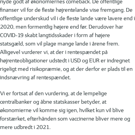
nyde godt af økonomiernes comeback. De offentlige
finanser vil for de fleste højrentelande vise fremgang. De
offentlige underskud vil i de fleste lande være lavere end i
2020, men formentlig højere end før. Derudover har
COVID-19 skabt langtidsskader i form af højere
statsgæld, som vil plage mange lande i årene frem.
Alligevel vurderer vi, at der i rentespændet på
højrenteobligationer udstedt i USD og EUR er indregnet
rigeligt med risikopræmie, og at der derfor er plads til en
indsnævring af rentespændet.
Vi er fortsat af den vurdering, at de lempelige
centralbanker og åbne statskasser betyder, at
økonomierne vil komme sig igen, hvilket kun vil blive
forstærket, efterhånden som vaccinerne bliver mere og
mere udbredt i 2021.