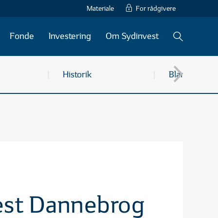
Materiale
For rådgivere
Søg
KATEGORIER (7)
Fonde
Investering
Om Sydinvest
Historik
Blandede fond
vest Dannebrog