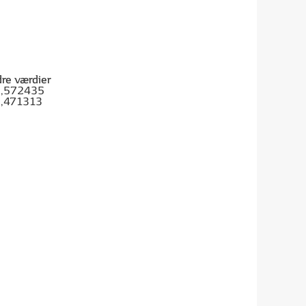
dre værdier
,572435
,471313