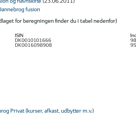
sion og navnskifte
(23.06.2011)
 Dannebrog fusion
aget for beregningen finder du i tabel nedenfor)
ISIN
In
DK0010101666
98
DK0016098908
95
og Privat (kurser, afkast, udbytter m.v.)