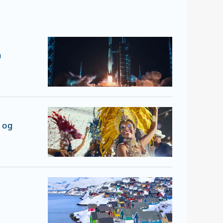
n
 og
d