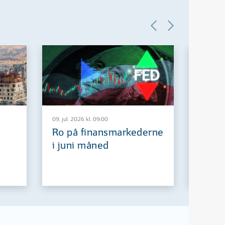
09. jul. 2026 kl. 09:00
29. jun. 2
Ro på finansmarkederne
Europ
i juni måned
fremt