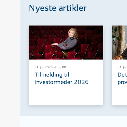
Nyeste artikler
31. jul. 2026 kl. 08:00
31. jul
Tilmelding til
Det
investormøder 2026
pro