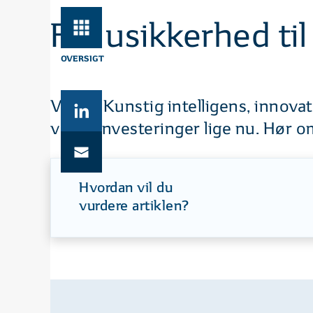
Fra usikkerhed ti
OVERSIGT
Video: Kunstig intelligens, innov
vores investeringer lige nu. Hør 
Hvordan vil du
vurdere artiklen?