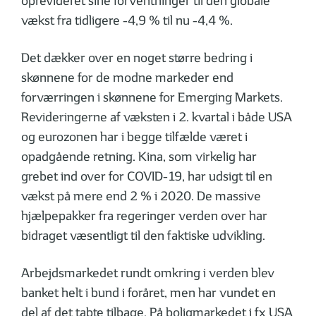
oprevideret sine forventninger til den globale
vækst fra tidligere -4,9 % til nu -4,4 %.
Det dækker over en noget større bedring i
skønnene for de modne markeder end
forværringen i skønnene for Emerging Markets.
Revideringerne af væksten i 2. kvartal i både USA
og eurozonen har i begge tilfælde været i
opadgående retning. Kina, som virkelig har
grebet ind over for COVID-19, har udsigt til en
vækst på mere end 2 % i 2020. De massive
hjælpepakker fra regeringer verden over har
bidraget væsentligt til den faktiske udvikling.
Arbejdsmarkedet rundt omkring i verden blev
banket helt i bund i foråret, men har vundet en
del af det tabte tilbage. På boligmarkedet i fx USA