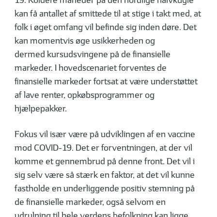
19. Koldere måneder på den nordlige halvkugle
kan få antallet af smittede til at stige i takt med, at
folk i øget omfang vil befinde sig inden døre. Det
kan momentvis øge usikkerheden og
dermed kursudsvingene på de finansielle
markeder. I hovedscenariet forventes de
finansielle markeder fortsat at være understøttet
af lave renter, opkøbsprogrammer og
hjælpepakker.
Fokus vil især være på udviklingen af en vaccine
mod COVID-19. Det er forventningen, at der vil
komme et gennembrud på denne front. Det vil i
sig selv være så stærk en faktor, at det vil kunne
fastholde en underliggende positiv stemning på
de finansielle markeder, også selvom en
udrulning til hele verdens befolkning kan ligge