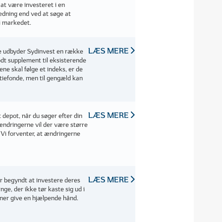
 at være investeret i en
redning end ved at søge at
 i markedet.
LÆS MERE
e udbyder Sydinvest en række
dt supplement til eksisterende
ene skal følge et indeks, er de
ktiefonde, men til gengæld kan
LÆS MERE
t depot, når du søger efter din
ændringerne vil der være større
 Vi forventer, at ændringerne
LÆS MERE
r begyndt at investere deres
ge, der ikke tør kaste sig ud i
oner give en hjælpende hånd.