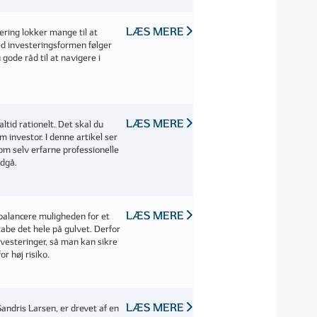
LÆS MERE
ing lokker mange til at
ed investeringsformen følger
u gode råd til at navigere i
LÆS MERE
tid rationelt. Det skal du
investor. I denne artikel ser
om selv erfarne professionelle
ndgå.
LÆS MERE
balancere muligheden for et
tabe det hele på gulvet. Derfor
nvesteringer, så man kan sikre
or høj risiko.
LÆS MERE
andris Larsen, er drevet af en