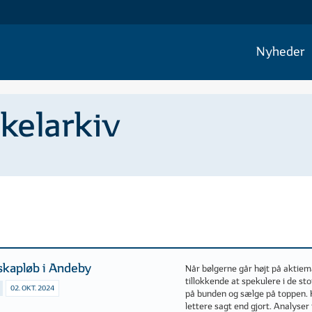
Nyheder
ikelarkiv
s­kapløb i Andeby
Når bølgerne går højt på aktie
tillokkende at spekulere i de st
02. OKT. 2024
på bunden og sælge på toppen. Hi
lettere sagt end gjort. Analyser