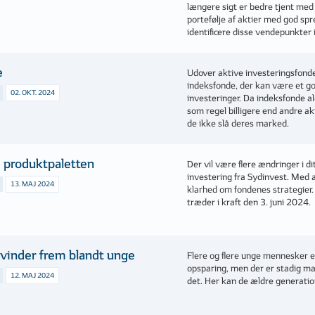
længere sigt er bedre tjent med
portefølje af aktier med god sp
identificere disse vendepunkter
e
Udover aktive investeringsfond
indeksfonde, der kan være et go
02. OKT. 2024
investeringer. Da indeksfonde al
som regel billigere end andre a
de ikke slå deres marked.
 produktpaletten
Der vil være flere ændringer i di
investering fra Sydinvest. Med 
13. MAJ 2024
klarhed om fondenes strategier.
træder i kraft den 3. juni 2024.
 vinder frem blandt unge
Flere og flere unge mennesker e
opsparing, men der er stadig man
12. MAJ 2024
det. Her kan de ældre generati