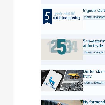
5 gode råd t
DIGITAL HORISONT
5 investeri
at fortryde
DIGITAL HORISONT
Derfor skal
kurv
DIGITAL HORISONT
Ny formand