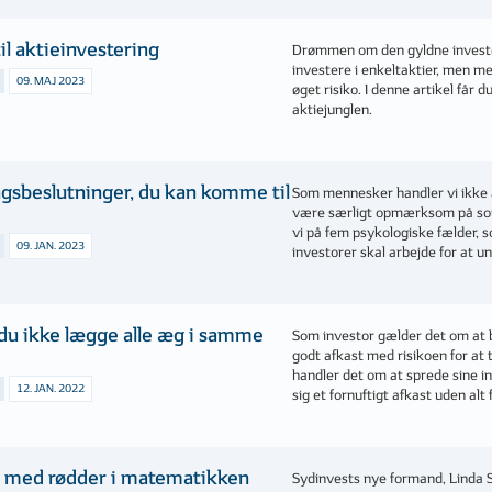
il aktieinvestering
Drømmen om den gyldne invester
investere i enkeltaktier, men m
09. MAJ 2023
øget risiko. I denne artikel får d
aktiejunglen.
ngsbeslutninger, du kan komme til
Som mennesker handler vi ikke al
være særligt opmærksom på som 
vi på fem psykologiske fælder, s
09. JAN. 2023
investorer skal arbejde for at u
 du ikke lægge alle æg i samme
Som investor gælder det om at 
godt afkast med risikoen for at 
handler det om at sprede sine i
12. JAN. 2022
sig et fornuftigt afkast uden alt f
 med rødder i matematikken
Sydinvests nye formand, Linda S