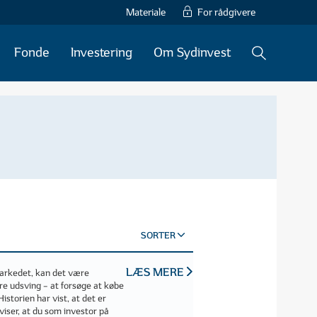
Materiale
For rådgivere
Fonde
Investering
Om Sydinvest
SORTER
LÆS MERE
markedet, kan det være
ore udsving – at forsøge at købe
storien har vist, at det er
 viser, at du som investor på