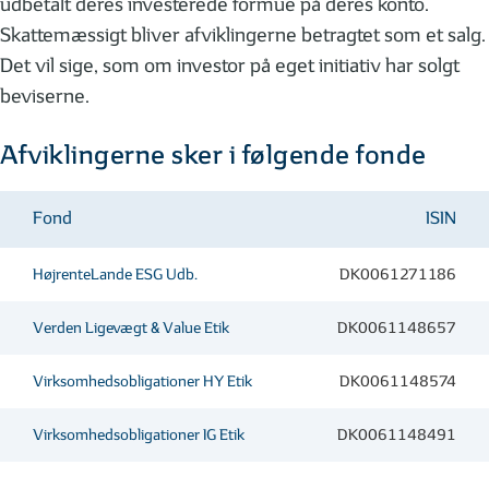
udbetalt deres investerede formue på deres konto.
Skattemæssigt bliver afviklingerne betragtet som et salg.
Det vil sige, som om investor på eget initiativ har solgt
beviserne.
Afviklingerne sker i følgende fonde
Fond
ISIN
HøjrenteLande ESG Udb.
DK0061271186
Verden Ligevægt & Value Etik
DK0061148657
Virksomhedsobligationer HY Etik
DK0061148574
Virksomhedsobligationer IG Etik
DK0061148491