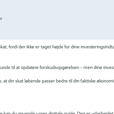
er
restskat, fordi der ikke er taget højde for dine investering
nde til at opdatere forskudsopgørelsen – men dine investe
du, at din skat løbende passer bedre til din faktiske økon
 kan du anvende vores digitale guide. Den er udarbejdet ti