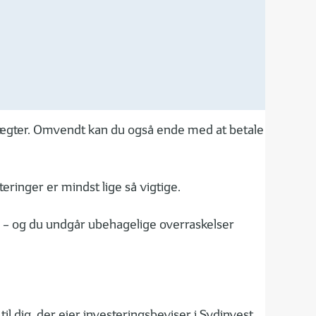
sindtægter. Omvendt kan du også ende med at betale
ringer er mindst lige så vigtige.
omi – og du undgår ubehagelige overraskelser
l dig, der ejer investeringsbeviser i Sydinvest,