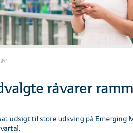
nger
dvalgte råvarer ram
sat udsigt til store udsving på Emerging
vartal.