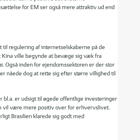
nsættelse for EM ser også mere attraktiv ud end
t til regulering af internetselskaberne på de
 Kina ville begynde at bevæge sig væk fra
ai. Også inden for ejendomssektoren er der stor
åede dog at rette sig efter større villighed til
.a. er udsigt til øgede offentlige investeringer
m vil være mere positiv over for erhvervslivet.
ligt Brasilien klarede sig godt med