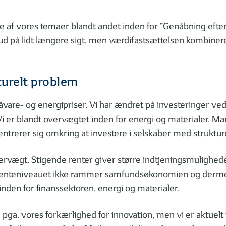
 af vores temaer blandt andet inden for ”Genåbning efter C
 ud på lidt længere sigt, men værdifastsættelsen kombiner
turelt problem
are- og energipriser. Vi har ændret på investeringer ved a
 Vi er blandt overvægtet inden for energi og materialer. M
 centrerer sig omkring at investere i selskaber med strukt
ervægt. Stigende renter giver større indtjeningsmulighed
at renteniveauet ikke rammer samfundsøkonomien og derme
r inden for finanssektoren, energi og materialer.
n pga. vores forkærlighed for innovation, men vi er aktue