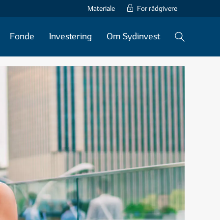
Materiale
For rådgivere
Fonde
Investering
Om Sydinvest