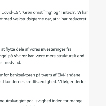
ovid-19”, ”Grøn omstilling” og ”Fintech”. Vi har
et med vækstudsigterne gør, at vi har reduceret
t flytte dele af vores investeringer fra
angel på råvarer kan være mere strukturelt end
urel medvind.
er for banksektoren på tværs af EM-landene.
d kundernes kreditværdighed. Vi følger derfor
lt neutralvægtet pga. svaghed inden for mange