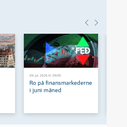
09. jul. 2026 kl. 09:00
29. jun. 2
Ro på finansmarkederne
Europ
i juni måned
fremt