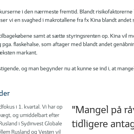
ktiekurserne i den nærmeste fremtid. Blandt risikofaktorer
ser vi en svaghed i makrotallene fra fx Kina blandt andet 
nstilbagekøbene samt at sætte styringsrenten op. Kina vil 
ig pga. flaskehalse, som aftager med blandt andet genåbni
æksten markant.
tigende, og man begynder nu at kunne se ind i, at mangel
der
"Mangel på rå
fokus i 1. kvartal. Vi har op
rvægt, og umiddelbart efter
tidligere anta
i Rusland i Sydinvest Globale
llem Rusland og Vesten vil