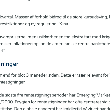
vartal. Masser af forhold bidrog til de store kursudsving,
striktioner og ny regulering i Kina.
åvarepriserne, men usikkerheden tog ekstra fart med krigen
resser inflationen op, og de amerikanske centralbankchefe
t”.
gninger
ger end for blot 3 måneder siden. Dette er især relevant f
testigninger.
f de sidste fire rentestigningsperioder har Emerging Marke
9/2000. Frygten for rentestigninger har ofte centreret si
ttelse. Den globale pandemi har imidlertid påvirket hande