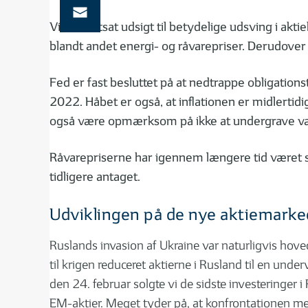
Vi ser fortsat udsigt til betydelige udsving i a
blandt andet energi- og råvarepriser. Derudover 
Fed er fast besluttet på at nedtrappe obligatio
2022. Håbet er også, at inflationen er midlertid
også være opmærksom på ikke at undergrave v
Råvarepriserne har igennem længere tid været s
tidligere antaget.
Udviklingen på de nye aktiemarke
Ruslands invasion af Ukraine var naturligvis hoved
til krigen reduceret aktierne i Rusland til en unde
den 24. februar solgte vi de sidste investeringer 
EM-aktier. Meget tyder på, at konfrontationen me